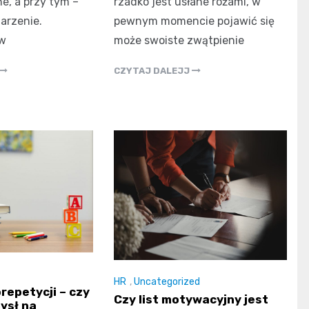
e, a przy tym –
rzadko jest usłane różami, w
arzenie.
pewnym momencie pojawić się
 w
może swoiste zwątpienie
CZYTAJ DALEJJ
HR
,
Uncategorized
repetycji – czy
Czy list motywacyjny jest
ysł na