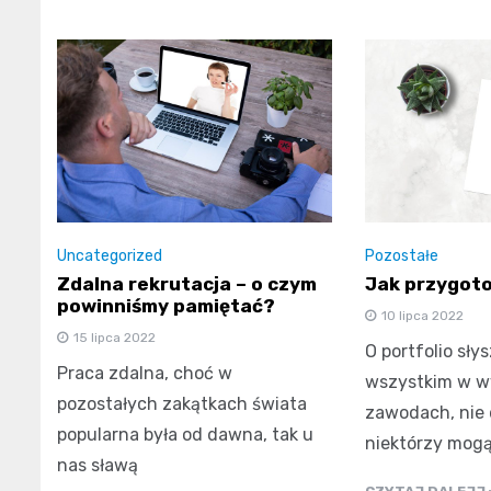
Uncategorized
Pozostałe
Zdalna rekrutacja – o czym
Jak przygoto
powinniśmy pamiętać?
10 lipca 2022
15 lipca 2022
O portfolio sły
Praca zdalna, choć w
wszystkim w w
pozostałych zakątkach świata
zawodach, nie 
popularna była od dawna, tak u
niektórzy mog
nas sławą