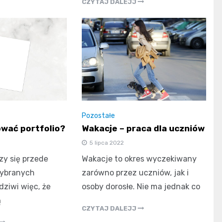
CZYTAJ DALEJJ
Pozostałe
wać portfolio?
Wakacje – praca dla uczniów
5 lipca 2022
szy się przede
Wakacje to okres wyczekiwany
ybranych
zarówno przez uczniów, jak i
dziwi więc, że
osoby dorosłe. Nie ma jednak co
ą
CZYTAJ DALEJJ