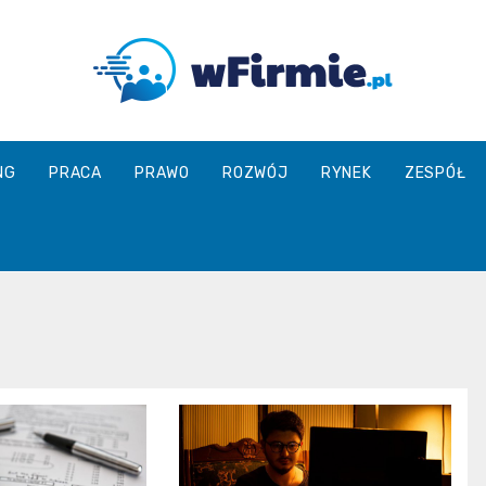
Wfirmie.pl
NG
PRACA
PRAWO
ROZWÓJ
RYNEK
ZESPÓŁ