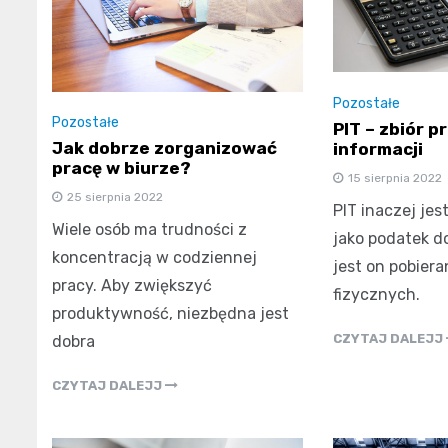
Pozostałe
Pozostałe
PIT – zbiór 
Jak dobrze zorganizować
informacji
pracę w biurze?
15 sierpnia 2022
25 sierpnia 2022
PIT inaczej jes
Wiele osób ma trudności z
jako podatek d
koncentracją w codziennej
jest on pobiera
pracy. Aby zwiększyć
fizycznych.
produktywność, niezbędna jest
CZYTAJ DALEJJ
dobra
CZYTAJ DALEJJ