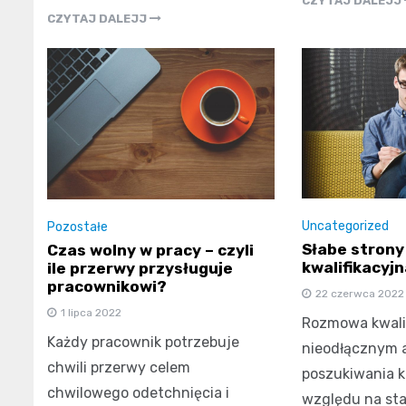
CZYTAJ DALEJJ
CZYTAJ DALEJJ
Uncategorized
Pozostałe
Słabe stron
Czas wolny w pracy – czyli
kwalifikacyjn
ile przerwy przysługuje
pracownikowi?
22 czerwca 2022
1 lipca 2022
Rozmowa kwalif
Każdy pracownik potrzebuje
nieodłącznym 
chwili przerwy celem
poszukiwania k
chwilowego odetchnięcia i
względu na sta