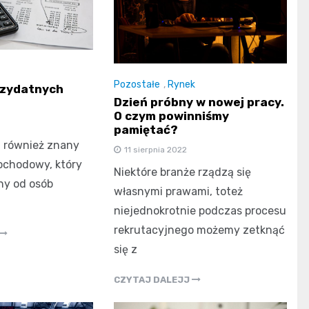
Pozostałe
,
Rynek
przydatnych
Dzień próbny w nowej pracy.
O czym powinniśmy
pamiętać?
t również znany
11 sierpnia 2022
ochodowy, który
Niektóre branże rządzą się
ny od osób
własnymi prawami, toteż
niejednokrotnie podczas procesu
rekrutacyjnego możemy zetknąć
się z
CZYTAJ DALEJJ