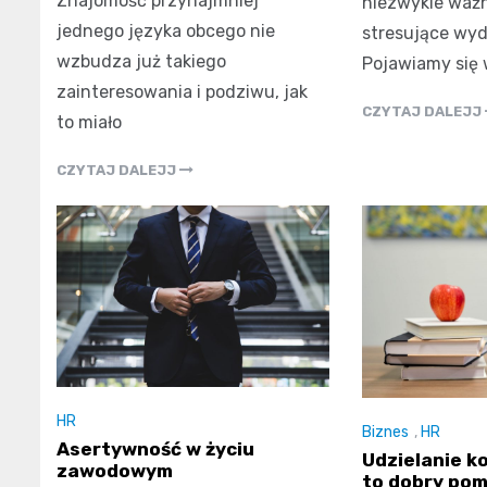
Znajomość przynajmniej
niezwykle ważn
jednego języka obcego nie
stresujące wyd
wzbudza już takiego
Pojawiamy się
zainteresowania i podziwu, jak
CZYTAJ DALEJJ
to miało
CZYTAJ DALEJJ
HR
Biznes
,
HR
Asertywność w życiu
Udzielanie ko
zawodowym
to dobry pom