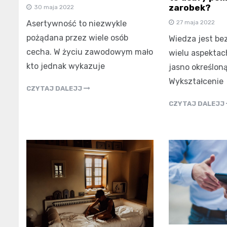
zarobek?
30 maja 2022
27 maja 2022
Asertywność to niezwykle
pożądana przez wiele osób
Wiedza jest be
cecha. W życiu zawodowym mało
wielu aspektac
kto jednak wykazuje
jasno określon
Wykształcenie
CZYTAJ DALEJJ
CZYTAJ DALEJJ