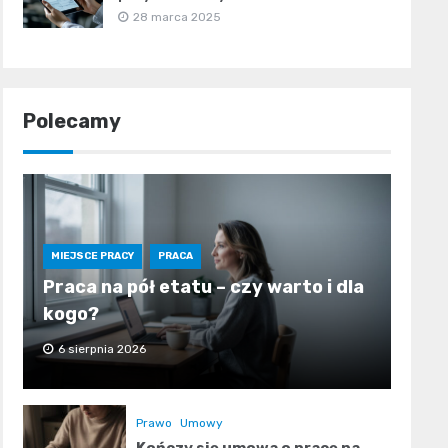
28 marca 2025
Polecamy
MIEJSCE PRACY
PRACA
Praca na pół etatu – czy warto i dla
kogo?
6 sierpnia 2026
Prawo
Umowy
Kończy się umowa o pracę na