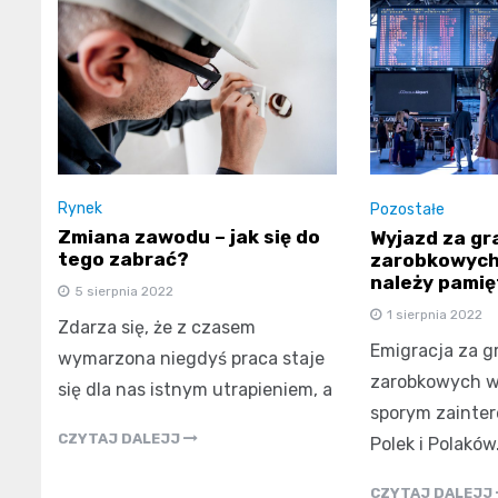
Rynek
Pozostałe
Zmiana zawodu – jak się do
Wyjazd za gr
tego zabrać?
zarobkowych
należy pami
5 sierpnia 2022
1 sierpnia 2022
Zdarza się, że z czasem
Emigracja za g
wymarzona niegdyś praca staje
zarobkowych wc
się dla nas istnym utrapieniem, a
sporym zainte
CZYTAJ DALEJJ
Polek i Polaków
CZYTAJ DALEJJ