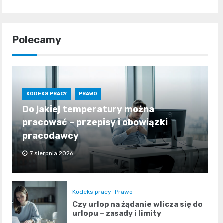
Polecamy
KODEKS PRACY
PRAWO
Do jakiej temperatury można
pracować – przepisy i obowiązki
pracodawcy
7 sierpnia 2026
Kodeks pracy
Prawo
Czy urlop na żądanie wlicza się do
urlopu – zasady i limity