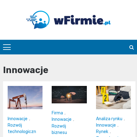
Skip
to
content
Wfirmie.pl
Innowacje
Firma
,
Innowacje
,
Analiza rynku
,
Innowacje
,
Rozwój
Innowacje
,
Rozwój
technologiczn
Rynek
,
biznesu