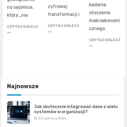
badania
cyfrowej
na sejsmice,
otoczenia
transformacji i
która „nie
makroekonomi
CZYTAJ DALEJJ
CZYTAJ DALEJJ
cznego.
CZYTAJ DALEJJ
Najnowsze
Jak skutecznie integrować dane z wielu
systemów w organizacji?
23 czerwca 2026