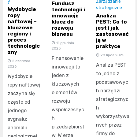
y
Zarządzanie
Fundusz
strategiczne
Wydobycie
technologii i
ropy
innowacji:
Analiza
naftowej –
klucz do
PEST: Co to
kluczowe
rozwoju
jest i jak
regiony i
biznesu
zastosować
proces
ją w
11 grudnia
technologic
praktyce
2025
zny
28 lipca 2025
Finansowanie
2 czerwca
Analiza PEST
innowacji to
2026
to jedno z
jeden z
Wydobycie
podstawowyc
kluczowych
ropy naftowej
h narzędzi
elementów
zaczyna się
strategicznyc
rozwoju
często od
h
współczesnyc
jednego
wykorzystywa
h
sygnału:
nych przez
przedsiębiorst
anomalii
firmy do
w. W erze
geologicznej