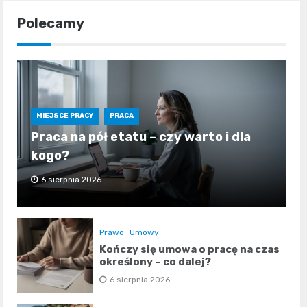
Polecamy
MIEJSCE PRACY
PRACA
Praca na pół etatu – czy warto i dla
kogo?
6 sierpnia 2026
Prawo
Umowy
Kończy się umowa o pracę na czas
określony – co dalej?
6 sierpnia 2026