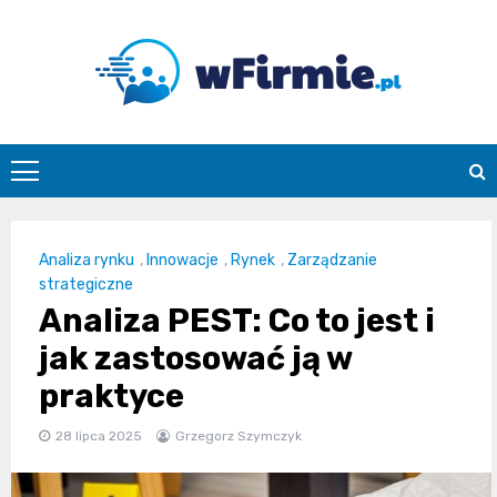
Skip
to
content
Wfirmie.pl
Analiza rynku
,
Innowacje
,
Rynek
,
Zarządzanie
strategiczne
Analiza PEST: Co to jest i
jak zastosować ją w
praktyce
28 lipca 2025
Grzegorz Szymczyk