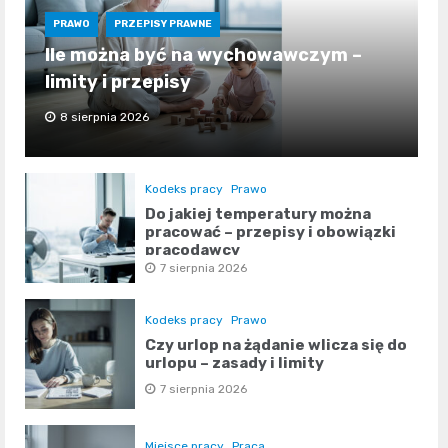
PRAWO
PRZEPISY PRAWNE
Ile można być na wychowawczym –
limity i przepisy
8 sierpnia 2026
Kodeks pracy
Prawo
Do jakiej temperatury można
pracować – przepisy i obowiązki
pracodawcy
7 sierpnia 2026
Kodeks pracy
Prawo
Czy urlop na żądanie wlicza się do
urlopu – zasady i limity
7 sierpnia 2026
Miejsce pracy
Praca