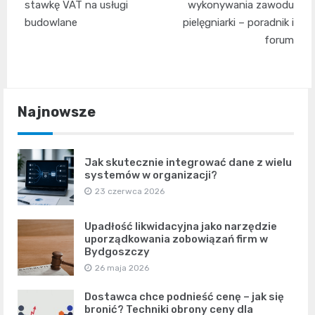
wpisu
stawkę VAT na usługi
wykonywania zawodu
budowlane
pielęgniarki – poradnik i
forum
Najnowsze
Jak skutecznie integrować dane z wielu
systemów w organizacji?
23 czerwca 2026
Upadłość likwidacyjna jako narzędzie
uporządkowania zobowiązań firm w
Bydgoszczy
26 maja 2026
Dostawca chce podnieść cenę – jak się
bronić? Techniki obrony ceny dla