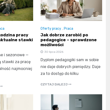
aca
Oferty pracy
,
Praca
godzina pracy
Jak dobrze zarobić po
aktualne stawki
pedagogice – sprawdzone
możliwości
30 lipca 2026
ne i sezonowe —
Dyplom pedagogiki sam w sobie
ą stawki za pracę
nie daje dobrych pieniędzy. Daje
alność najmocniej
za to dostęp do kilku
CZYTAJ DALEJJ