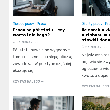
Miejsce pracy
,
Praca
Oferty pracy
,
Pr
Praca na pół etatu – czy
Ile zarabia k
warto i dla kogo?
autobusu mie
stawki i doda
6 sierpnia 2026
2 sierpnia 2026
Pół etatu bywa albo wygodnym
Największe ro
kompromisem, albo ślepą uliczką
pojawia się zw
zawodową. W praktyce częściej
ogłoszeniu wid
okazuje się
kwota, a dopier
CZYTAJ DALEJJ
CZYTAJ DALEJJ