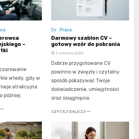
aca
Cv
,
Praca
ierowca
Darmowy szablon CV –
jskiego –
gotowy wzór do pobrania
tki
2 sierpnia 2026
Dobrze przygotowane CV
zczarowanie
powinno w zwięzły i czytelny
ykle wtedy, gdy w
sposób pokazywać Twoje
nieje atrakcyjna
doświadczenie, umiejętności
o później
oraz osiągnięcia.
CZYTAJ DALEJJ