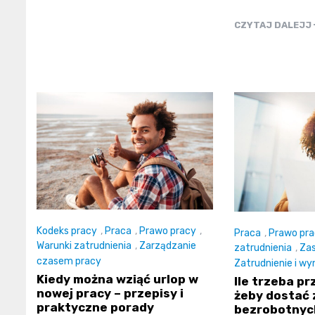
CZYTAJ DALEJJ
Kodeks pracy
,
Praca
,
Prawo pracy
,
Praca
,
Prawo pra
Warunki zatrudnienia
,
Zarządzanie
zatrudnienia
,
Zas
czasem pracy
Zatrudnienie i w
Kiedy można wziąć urlop w
Ile trzeba p
nowej pracy – przepisy i
żeby dostać 
praktyczne porady
bezrobotnyc