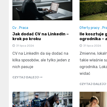
Cv
,
Praca
Oferty pracy
,
Pr
Jak dodać CV na LinkedIn –
Ile kosztuje 
krok po kroku
ogrodnika – 
31 lipca 2026
31 lipca 2026
CV na LinkedIn da się dodać na
Zmienne, lokal
kilka sposobów, ale tylko jeden z
takie właśnie s
nich pasuje
ogrodnika. Lok
widać
CZYTAJ DALEJJ
CZYTAJ DALEJJ