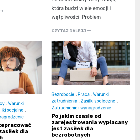
która budzi wiele emocji i
wątpliwości. Problem
CZYTAJ DALEJJ
Bezrobocie
,
Praca
,
Warunki
zatrudnienia
,
Zasiłki społeczne
,
cy
,
Warunki
Zatrudnienie i wynagrodzenie
iłki socjalne
,
Po jakim czasie od
ynagrodzenie
zarejestrowania wypłacany
rzepracować
jest zasiłek dla
zasiłek dla
bezrobotnych
h