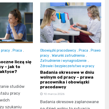
Obowiązki pracodawcy
,
Praca
,
Prawo
e pracy
,
Praca
,
pracy
,
Warunki zatrudnienia
,
Zatrudnienie i wynagrodzenie
,
oczne liczą się
Zdrowie i bezpieczeństwo w pracy
y – jak to
raktyce?
Badania okresowe w dniu
wolnym od pracy – prawa
pracownika i obowiązki
czanie studiów
pracodawcy
stażu pracy
10 marca 2026
dwóch
Badania okresowe zaplanowane
zy szukaniu
na dzień wolny to sytuacja,