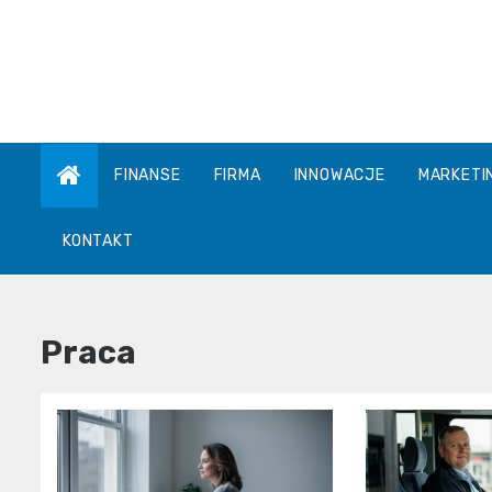
Skip
to
content
FINANSE
FIRMA
INNOWACJE
MARKETI
KONTAKT
Praca