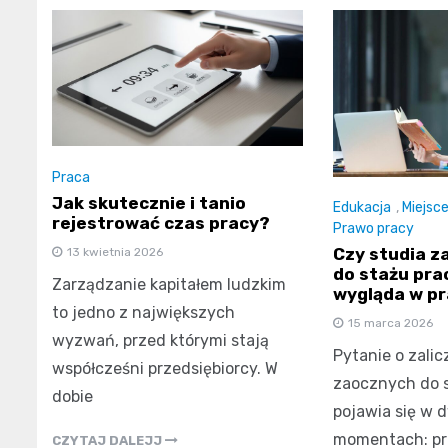
Praca
Jak skutecznie i tanio
Edukacja
,
Miejsc
rejestrować czas pracy?
Prawo pracy
Czy studia za
13 kwietnia 2026
do stażu prac
Zarządzanie kapitałem ludzkim
wygląda w p
to jedno z największych
15 marca 2026
wyzwań, przed którymi stają
Pytanie o zali
współcześni przedsiębiorcy. W
zaocznych do 
dobie
pojawia się w 
momentach: pr
CZYTAJ DALEJJ