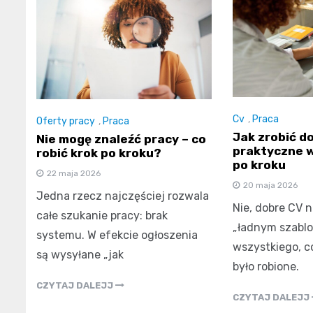
Cv
,
Praca
Oferty pracy
,
Praca
Jak zrobić d
Nie mogę znaleźć pracy – co
praktyczne 
robić krok po kroku?
po kroku
22 maja 2026
20 maja 2026
Jedna rzecz najczęściej rozwala
Nie, dobre CV n
całe szukanie pracy: brak
„ładnym szablo
systemu. W efekcie ogłoszenia
wszystkiego, c
są wysyłane „jak
było robione.
CZYTAJ DALEJJ
CZYTAJ DALEJJ