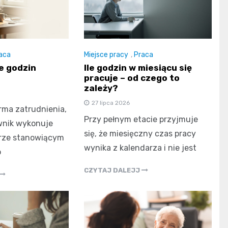
aca
Miejsce pracy
,
Praca
le godzin
Ile godzin w miesiącu się
pracuje – od czego to
zależy?
27 lipca 2026
rma zatrudnienia,
Przy pełnym etacie przyjmuje
wnik wykonuje
się, że miesięczny czas pracy
rze stanowiącym
wynika z kalendarza i nie jest
o
CZYTAJ DALEJJ