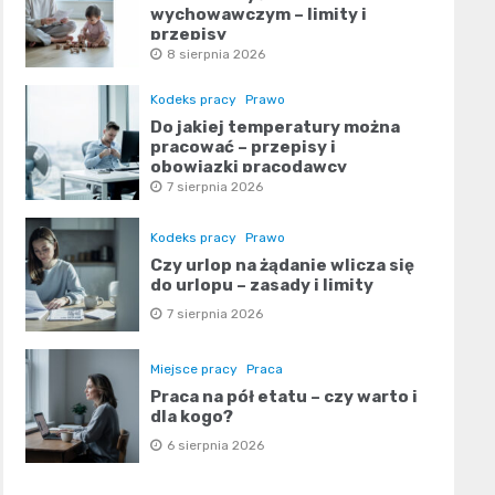
wychowawczym – limity i
przepisy
8 sierpnia 2026
Kodeks pracy
Prawo
Do jakiej temperatury można
pracować – przepisy i
obowiązki pracodawcy
7 sierpnia 2026
Kodeks pracy
Prawo
Czy urlop na żądanie wlicza się
do urlopu – zasady i limity
7 sierpnia 2026
Miejsce pracy
Praca
Praca na pół etatu – czy warto i
dla kogo?
6 sierpnia 2026