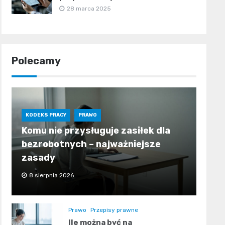
28 marca 2025
Polecamy
KODEKS PRACY
PRAWO
Komu nie przysługuje zasiłek dla
bezrobotnych – najważniejsze
zasady
8 sierpnia 2026
Prawo
Przepisy prawne
Ile można być na