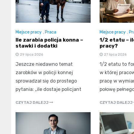
Miejsce pracy
,
Praca
Miejsce pracy
,
Pr
Ile zarabia policja konna –
1/2 etatu – i
stawki i dodatki
pracy?
29 lipca 2026
27 lipca 2026
Jeszcze niedawno temat
1/2 etatu to fo
zarobków w policji konnej
w której praco
sprowadzał się do prostego
pracę w wymia
pytania: „ile dostaje policjant
połowę pełneg
CZYTAJ DALEJJ
CZYTAJ DALEJJ