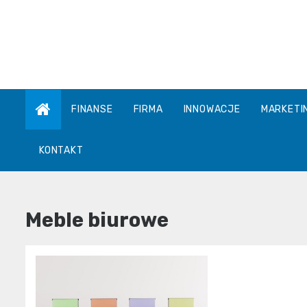
Skip
to
content
FINANSE
FIRMA
INNOWACJE
MARKETI
KONTAKT
Meble biurowe