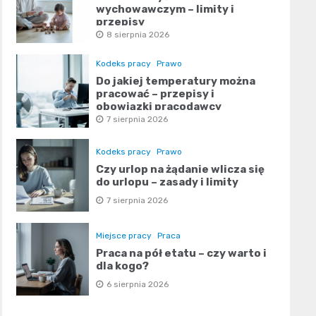
wychowawczym – limity i
przepisy
8 sierpnia 2026
Kodeks pracy
Prawo
Do jakiej temperatury można
pracować – przepisy i
obowiązki pracodawcy
7 sierpnia 2026
Kodeks pracy
Prawo
Czy urlop na żądanie wlicza się
do urlopu – zasady i limity
7 sierpnia 2026
Miejsce pracy
Praca
Praca na pół etatu – czy warto i
dla kogo?
6 sierpnia 2026