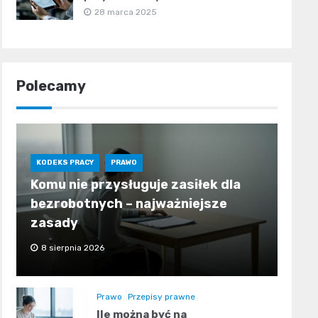
28 marca 2025
Polecamy
KODEKS PRACY
PRAWO
Komu nie przysługuje zasiłek dla
bezrobotnych – najważniejsze
zasady
8 sierpnia 2026
Prawo
Przepisy prawne
Ile można być na