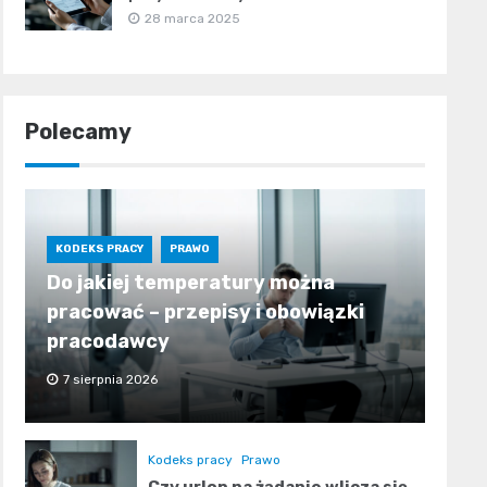
28 marca 2025
Polecamy
KODEKS PRACY
PRAWO
Do jakiej temperatury można
pracować – przepisy i obowiązki
pracodawcy
7 sierpnia 2026
Kodeks pracy
Prawo
Czy urlop na żądanie wlicza się