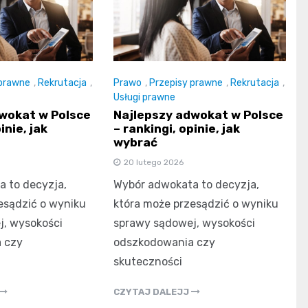
 prawne
,
Rekrutacja
,
Prawo
,
Przepisy prawne
,
Rekrutacja
,
Usługi prawne
wokat w Polsce
Najlepszy adwokat w Polsce
inie, jak
– rankingi, opinie, jak
wybrać
20 lutego 2026
 to decyzja,
Wybór adwokata to decyzja,
esądzić o wyniku
która może przesądzić o wyniku
, wysokości
sprawy sądowej, wysokości
 czy
odszkodowania czy
skuteczności
CZYTAJ DALEJJ