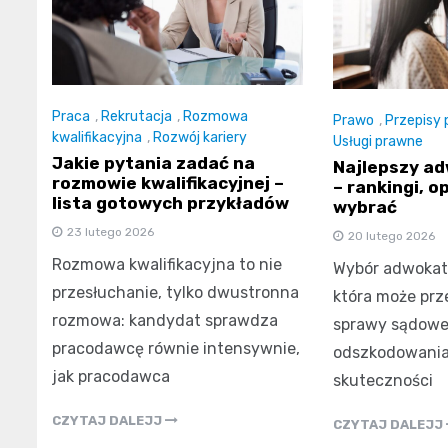
Praca
,
Rekrutacja
,
Rozmowa
Prawo
,
Przepisy
kwalifikacyjna
,
Rozwój kariery
Usługi prawne
Jakie pytania zadać na
Najlepszy ad
rozmowie kwalifikacyjnej –
– rankingi, op
lista gotowych przykładów
wybrać
23 lutego 2026
20 lutego 2026
Rozmowa kwalifikacyjna to nie
Wybór adwokata
przesłuchanie, tylko dwustronna
która może prz
rozmowa: kandydat sprawdza
sprawy sądowej
pracodawcę równie intensywnie,
odszkodowania
jak pracodawca
skuteczności
CZYTAJ DALEJJ
CZYTAJ DALEJJ