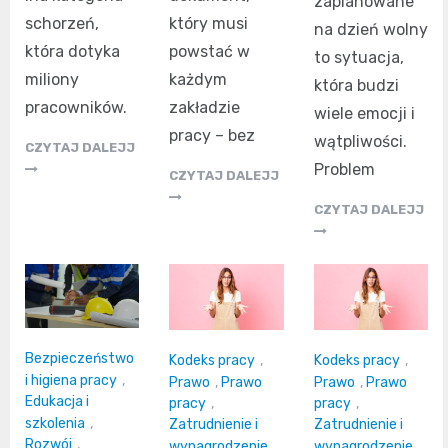
zaplanowane
schorzeń,
który musi
na dzień wolny
która dotyka
powstać w
to sytuacja,
miliony
każdym
która budzi
pracowników.
zakładzie
wiele emocji i
pracy – bez
wątpliwości.
CZYTAJ DALEJJ
Problem
CZYTAJ DALEJJ
CZYTAJ DALEJJ
Bezpieczeństwo
Kodeks pracy
,
Kodeks pracy
,
i higiena pracy
,
Prawo
,
Prawo
Prawo
,
Prawo
Edukacja i
pracy
,
pracy
,
szkolenia
,
Zatrudnienie i
Zatrudnienie i
Rozwój
,
wynagrodzenie
,
wynagrodzenie
,