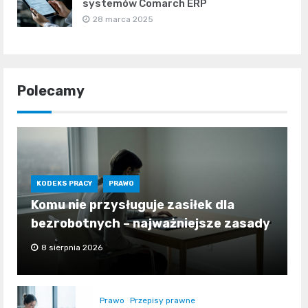
systemów Comarch ERP
28 marca 2025
Polecamy
KODEKS PRACY
PRAWO
Komu nie przysługuje zasiłek dla
bezrobotnych – najważniejsze zasady
8 sierpnia 2026
Prawo
Przepisy prawne