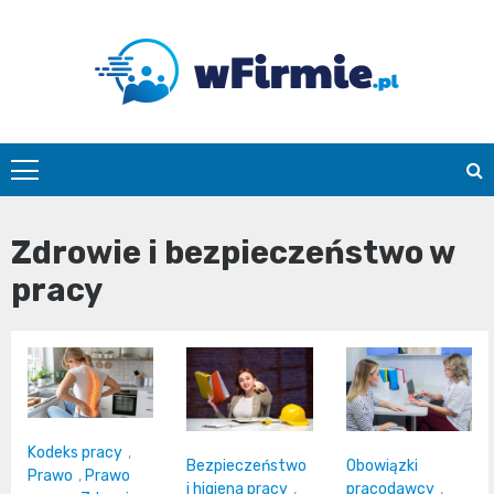
Skip
to
content
Wfirmie.pl
Zdrowie i bezpieczeństwo w
pracy
Kodeks pracy
,
Bezpieczeństwo
Obowiązki
Prawo
,
Prawo
i higiena pracy
,
pracodawcy
,