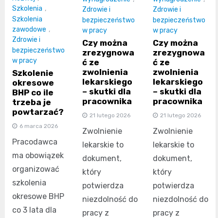
Szkolenia
,
Zdrowie i
Zdrowie i
Szkolenia
bezpieczeństwo
bezpieczeństwo
zawodowe
,
w pracy
w pracy
Zdrowie i
Czy można
Czy można
bezpieczeństwo
zrezygnowa
zrezygnowa
w pracy
ć ze
ć ze
zwolnienia
zwolnienia
Szkolenie
lekarskiego
lekarskiego
okresowe
– skutki dla
– skutki dla
BHP co ile
pracownika
pracownika
trzeba je
powtarzać?
21 lutego 2026
21 lutego 2026
6 marca 2026
Zwolnienie
Zwolnienie
Pracodawca
lekarskie to
lekarskie to
ma obowiązek
dokument,
dokument,
organizować
który
który
szkolenia
potwierdza
potwierdza
okresowe BHP
niezdolność do
niezdolność do
co 3 lata dla
pracy z
pracy z