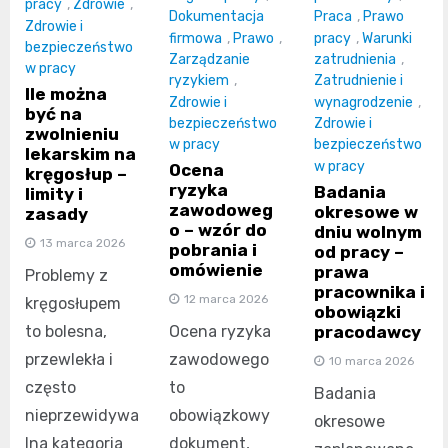
pracy
,
Zdrowie
,
Dokumentacja
Praca
,
Prawo
Zdrowie i
firmowa
,
Prawo
,
pracy
,
Warunki
bezpieczeństwo
Zarządzanie
zatrudnienia
,
w pracy
ryzykiem
,
Zatrudnienie i
Ile można
Zdrowie i
wynagrodzenie
,
być na
bezpieczeństwo
Zdrowie i
zwolnieniu
w pracy
bezpieczeństwo
lekarskim na
w pracy
Ocena
kręgosłup –
ryzyka
Badania
limity i
zawodoweg
okresowe w
zasady
o – wzór do
dniu wolnym
13 marca 2026
pobrania i
od pracy –
omówienie
prawa
Problemy z
pracownika i
12 marca 2026
kręgosłupem
obowiązki
pracodawcy
to bolesna,
Ocena ryzyka
przewlekła i
zawodowego
10 marca 2026
często
to
Badania
nieprzewidywa
obowiązkowy
okresowe
lna kategoria
dokument,