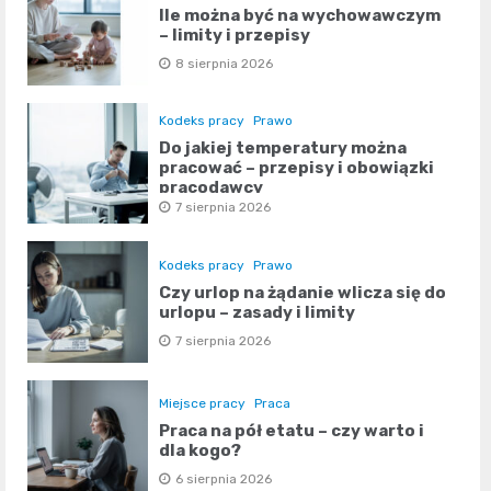
Ile można być na wychowawczym
– limity i przepisy
8 sierpnia 2026
Kodeks pracy
Prawo
Do jakiej temperatury można
pracować – przepisy i obowiązki
pracodawcy
7 sierpnia 2026
Kodeks pracy
Prawo
Czy urlop na żądanie wlicza się do
urlopu – zasady i limity
7 sierpnia 2026
Miejsce pracy
Praca
Praca na pół etatu – czy warto i
dla kogo?
6 sierpnia 2026