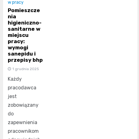
w pracy
Pomieszcze
nia
higieniczno-
sanitarne w
miejscu
pracy:
wymogi
sanepidu i
przepisy bhp
1 grudnia 2025
Każdy
pracodawca
jest
zobowiązany
do
zapewnienia
pracownikom