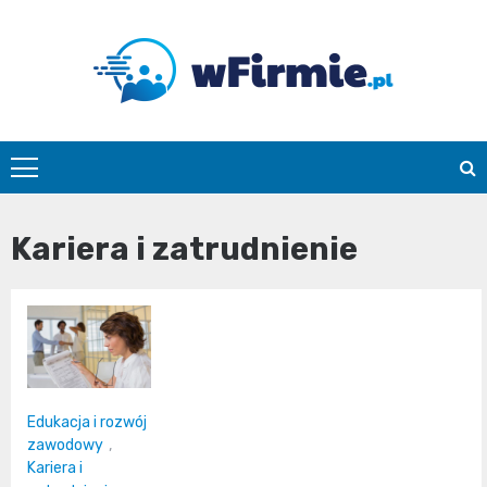
Skip
to
content
Wfirmie.pl
Kariera i zatrudnienie
Edukacja i rozwój
zawodowy
,
Kariera i