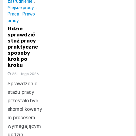
zatrudnienie
,
Miejsce pracy
,
Praca
,
Prawo
pracy
Gdzie
sprawdzić
staż pracy –
praktyczne
sposoby
krok po
kroku
25 lutego 2026
Sprawdzenie
stażu pracy
przestało być
skomplikowany
m procesem
wymagającym
godzin