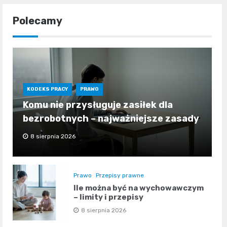
Polecamy
KODEKS PRACY
PRAWO
Komu nie przysługuje zasiłek dla
bezrobotnych – najważniejsze zasady
8 sierpnia 2026
Prawo
Przepisy prawne
Ile można być na wychowawczym
– limity i przepisy
8 sierpnia 2026