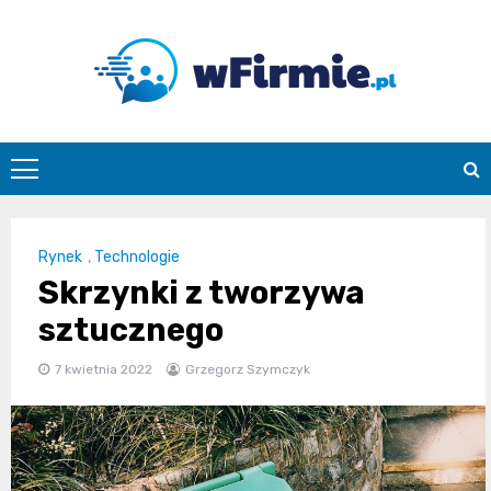
Skip
to
content
Wfirmie.pl
Rynek
,
Technologie
Skrzynki z tworzywa
sztucznego
7 kwietnia 2022
Grzegorz Szymczyk