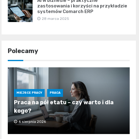
AI w biznesie – praktyczne
zastosowania i korzyści na przykładzie
systemów Comarch ERP
28 marca 2025
Polecamy
MIEJSCE PRACY
PRACA
Praca na pół etatu – czy warto i dla
kogo?
6 sierpnia 2026