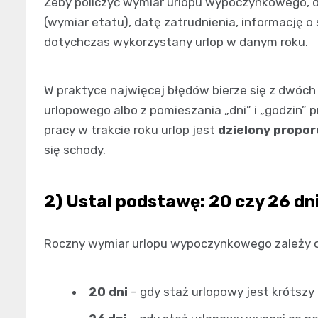
Żeby policzyć wymiar urlopu wypoczynkowego, d
(wymiar etatu), datę zatrudnienia, informację o
dotychczas wykorzystany urlop w danym roku.
W praktyce najwięcej błędów bierze się z dwóch m
urlopowego albo z pomieszania „dni” i „godzin” 
pracy w trakcie roku urlop jest
dzielony propor
się schody.
2) Ustal podstawę: 20 czy 26 dn
Roczny wymiar urlopu wypoczynkowego zależy 
20 dni
– gdy staż urlopowy jest krótszy