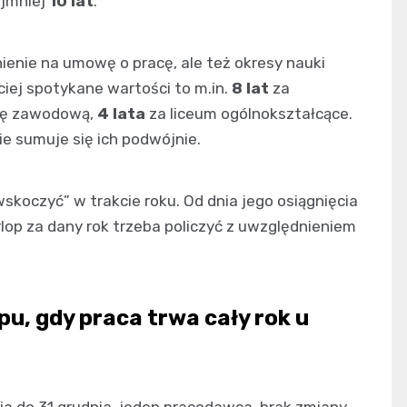
ajmniej
10 lat
.
nienie na umowę o pracę, ale też okresy nauki
ciej spotykane wartości to m.in.
8 lat
za
ołę zawodową,
4 lata
za liceum ogólnokształcące.
nie sumuje się ich podwójnie.
wskoczyć” w trakcie roku. Od dnia jego osiągnięcia
urlop za dany rok trzeba policzyć z uwzględnieniem
opu, gdy praca trwa cały rok u
nia do 31 grudnia, jeden pracodawca, brak zmiany