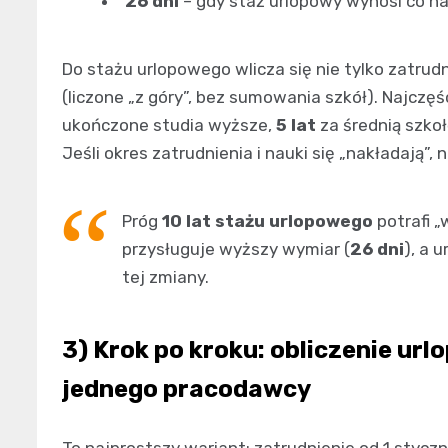
26 dni
– gdy staż urlopowy wynosi co n
Do stażu urlopowego wlicza się nie tylko zatrud
(liczone „z góry”, bez sumowania szkół). Najczęś
ukończone studia wyższe,
5 lat
za średnią szk
Jeśli okres zatrudnienia i nauki się „nakładają”, 
Próg
10 lat stażu urlopowego
potrafi „
przysługuje wyższy wymiar (
26 dni
), a 
tej zmiany.
3) Krok po kroku: obliczenie url
jednego pracodawcy
To najprostszy wariant: zatrudnienie od 1 stycz