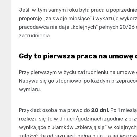
Jeśli w tym samym roku była praca u poprzedni
proporcję „za swoje miesiące” i wykazuje wykor
pracodawca nie daje „kolejnych” pełnych 20/26 d
zatrudnienia.
Gdy to pierwsza praca na umowę 
Przy pierwszym w życiu zatrudnieniu na umowę o p
Nabywa się go stopniowo: po każdym przeprac
wymiaru.
Przykład: osoba ma prawo do
20 dni
. Po 1 mies
rozlicza się to w dniach/godzinach zgodnie z pr
wynikające z ułamków „zbierają się” w kolejnych
założyć, że od razu jest pełna pula – a jej jeszcz