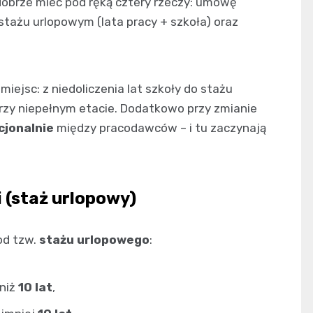
obrze mieć pod ręką cztery rzeczy: umowę
 stażu urlopowym (lata pracy + szkoła) oraz
iejsc: z niedoliczenia lat szkoły do stażu
przy niepełnym etacie. Dodatkowo przy zmianie
cjonalnie
między pracodawców – i tu zaczynają
i (staż urlopowy)
od tzw.
stażu urlopowego
:
 niż
10 lat
,