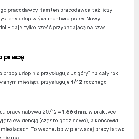
ego pracodawcy, tamten pracodawca też liczy
zystany urlop w świadectwie pracy. Nowy
ni – daje tylko część przypadającą na czas
o pracę
racę urlop nie przysługuje „z góry” na cały rok.
owanym miesiącu przysługuje
1/12
rocznego
iącu pracy nabywa 20/12 =
1,66 dnia
. W praktyce
zyjętą ewidencją (często godzinowo), a końcówki
 miesiącach. To ważne, bo w pierwszej pracy łatwo
e nie ma.