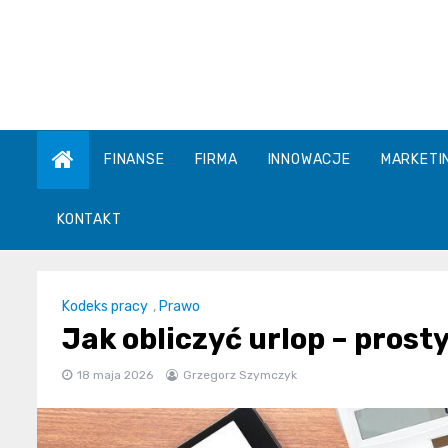
Skip
to
content
FINANSE
FIRMA
INNOWACJE
MARKETI
KONTAKT
Kodeks pracy
,
Prawo
Jak obliczyć urlop – prost
18 maja 2026
Grzegorz Szymczyk