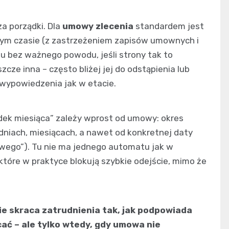
a porządki. Dla
umowy zlecenia
standardem jest
ym czasie (z zastrzeżeniem zapisów umownych i
u bez ważnego powodu, jeśli strony tak to
szcze inna – często bliżej jej do odstąpienia lub
 wypowiedzenia jak w etacie.
dek miesiąca” zależy wprost od umowy: okres
niach, miesiącach, a nawet od konkretnej daty
owego”). Tu nie ma jednego automatu jak w
, które w praktyce blokują szybkie odejście, mimo że
ie skraca zatrudnienia tak, jak podpowiada
cać – ale tylko wtedy, gdy umowa nie