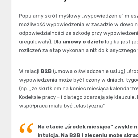
Popularny skrót myślowy „wypowiedzenie” miesz
możliwość wypowiedzenia w zasadzie w dowoln
odpowiedzialności za szkodę przy wypowiedzeni
uregulowały). Dla
umowy o dzieło
logika jest je
rozliczeń za etap wykonania niż do klasycznego
W relacji
B2B
(umowa o świadczenie usług) „śro
wypowiedzenia może być liczony w dniach, tygod
(np. „ze skutkiem na koniec miesiąca kalendarz
Kodeksie pracy – i dlatego zdarzają się klauzule
współpraca miała być „elastyczna”.
Na etacie „środek miesiąca” zwykle n
intuicja. Na B2B i zleceniu może skra