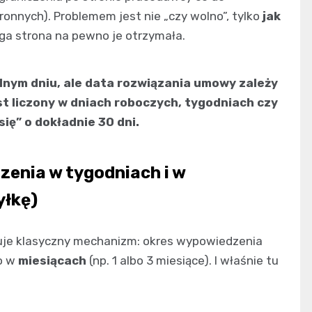
nnych). Problemem jest nie „czy wolno”, tylko
jak
uga strona na pewno je otrzymała.
nym dniu, ale data rozwiązania umowy zależy
st liczony w dniach roboczych, tygodniach czy
ię” o dokładnie 30 dni.
enia w tygodniach i w
yłkę)
uje klasyczny mechanizm: okres wypowiedzenia
bo w
miesiącach
(np. 1 albo 3 miesiące). I właśnie tu