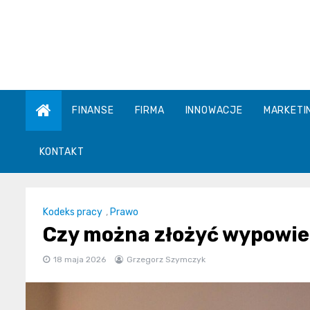
Skip
to
content
FINANSE
FIRMA
INNOWACJE
MARKETI
KONTAKT
Kodeks pracy
,
Prawo
Czy można złożyć wypowie
18 maja 2026
Grzegorz Szymczyk