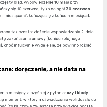
ę częsty błąd: wypowiedzenie 10 maja przy
czy się 10 czerwca, tylko na ogół
30 czerwca
mi miesiącami”, kończąc się z końcem miesiąca).
wraca tak często: złożenie wypowiedzenia 2. dnia
datę zakończenia umowy (koniec kolejnego
 choć intuicyjnie wydaje się, że powinno różnić
zne: doręczenie, a nie data na
enia miesięcy, a częściej z pytania:
czy i kiedy
 się moment, w którym oświadczenie woli doszło do
znać (to kluczowe zwłaszcza przy wysyłce pocztą