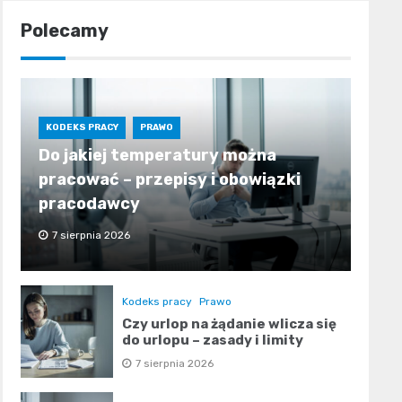
Polecamy
KODEKS PRACY
PRAWO
Do jakiej temperatury można
pracować – przepisy i obowiązki
pracodawcy
7 sierpnia 2026
Kodeks pracy
Prawo
Czy urlop na żądanie wlicza się
do urlopu – zasady i limity
7 sierpnia 2026