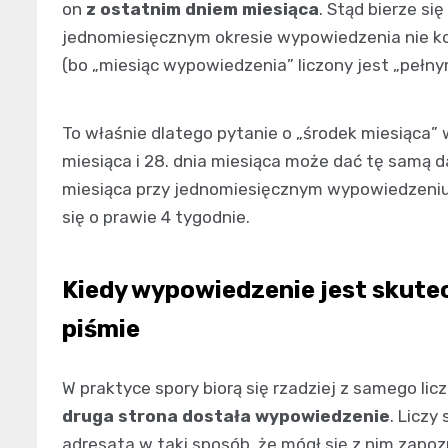
on
z ostatnim dniem miesiąca
. Stąd bierze si
jednomiesięcznym okresie wypowiedzenia nie koń
(bo „miesiąc wypowiedzenia” liczony jest „pełny
To właśnie dlatego pytanie o „środek miesiąca” 
miesiąca i 28. dnia miesiąca może dać tę samą 
miesiąca przy jednomiesięcznym wypowiedzeniu),
się o prawie 4 tygodnie.
Kiedy wypowiedzenie jest skutec
piśmie
W praktyce spory biorą się rzadziej z samego licz
druga strona dostała wypowiedzenie
. Liczy
adresata w taki sposób, że mógł się z nim zapo