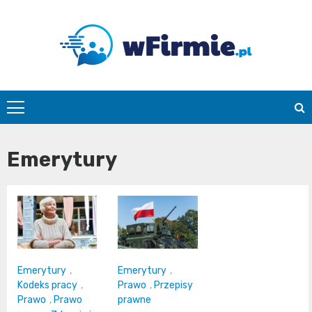
Skip
to
content
Wfirmie.pl
Emerytury
Emerytury
,
Emerytury
,
Kodeks pracy
,
Prawo
,
Przepisy
Prawo
,
Prawo
prawne