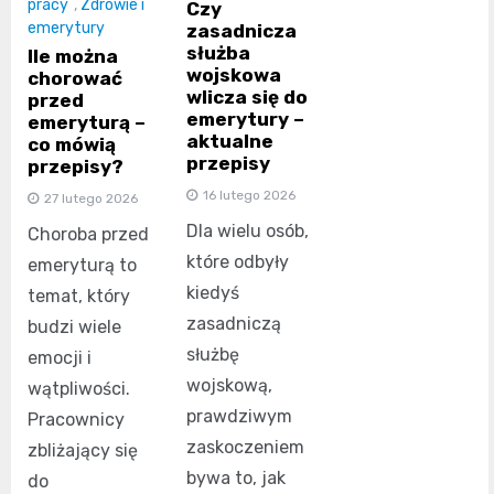
pracy
,
Zdrowie i
Czy
emerytury
zasadnicza
służba
Ile można
wojskowa
chorować
wlicza się do
przed
emerytury –
emeryturą –
aktualne
co mówią
przepisy
przepisy?
16 lutego 2026
27 lutego 2026
Dla wielu osób,
Choroba przed
które odbyły
emeryturą to
kiedyś
temat, który
zasadniczą
budzi wiele
służbę
emocji i
wojskową,
wątpliwości.
prawdziwym
Pracownicy
zaskoczeniem
zbliżający się
bywa to, jak
do