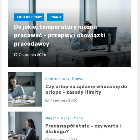
KODEKS PRACY
PRAWO
Do jakiej temperatury można
pracować – przepisy i obowiązki
pracodawcy
7 sierpnia 2026
Kodeks pracy
Prawo
Czy urlop na żądanie wlicza się do
urlopu – zasady i limity
7 sierpnia 2026
Miejsce pracy
Praca
Praca na pół etatu – czy warto i
dla kogo?
6 sierpnia 2026