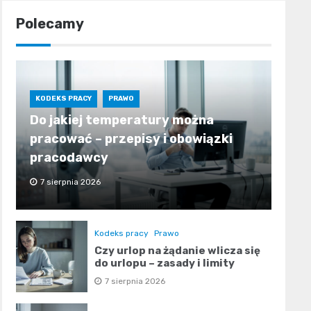
Polecamy
KODEKS PRACY
PRAWO
Do jakiej temperatury można
pracować – przepisy i obowiązki
pracodawcy
7 sierpnia 2026
Kodeks pracy
Prawo
Czy urlop na żądanie wlicza się
do urlopu – zasady i limity
7 sierpnia 2026