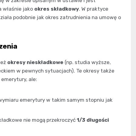
się w zakresie opisanym w ustawie i jest
 właśnie jako
okres składkowy
. W praktyce
i działa podobnie jak okres zatrudnienia na umowę o
zenia
ież
okresy nieskładkowe
(np. studia wyższe,
eckiem w pewnych sytuacjach). Te okresy także
emerytury, ale:
wymiaru emerytury w takim samym stopniu jak
eskładkowe nie mogą przekroczyć
1/3 długości