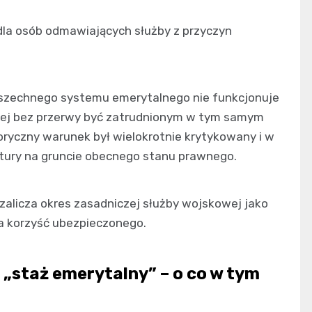
dla osób odmawiających służby z przyczyn
wszechnego systemu emerytalnego nie funkcjonuje
niej bez przerwy być zatrudnionym w tym samym
oryczny warunek był wielokrotnie krytykowany i w
tury na gruncie obecnego stanu prawnego.
alicza okres zasadniczej służby wojskowej jako
 na korzyść ubezpieczonego.
 „staż emerytalny” – o co w tym