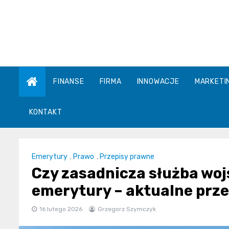
Skip
to
content
FINANSE
FIRMA
INNOWACJE
MARKETI
KONTAKT
Emerytury
,
Prawo
,
Przepisy prawne
Czy zasadnicza służba woj
emerytury – aktualne prze
16 lutego 2026
Grzegorz Szymczyk