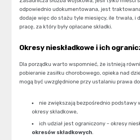
Zasadnicza służba wojskowa, jeśli tylko mieści 
odpowiednio udokumentowana, jest traktowana
dodaje więc do stażu tyle miesięcy, ile trwała, 
pracę, za który były opłacane składki.
Okresy nieskładkowe i ich ogranic
Dla porządku warto wspomnieć, że istnieją równ
pobieranie zasiłku chorobowego, opieka nad dzi
mogą być uwzględnione przy ustalaniu prawa do 
nie zwiększają bezpośrednio podstawy 
okresy składkowe,
ich udział jest ograniczony – okresy ni
okresów składkowych
.