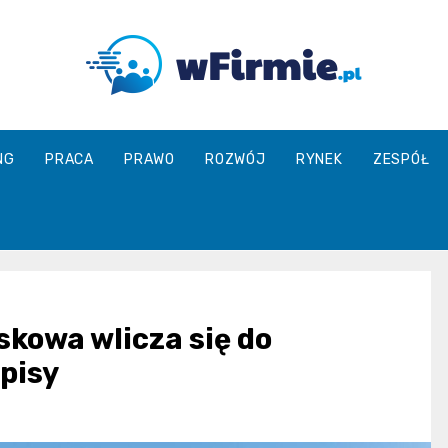
Wfirmie.pl
NG
PRACA
PRAWO
ROZWÓJ
RYNEK
ZESPÓŁ
skowa wlicza się do
pisy