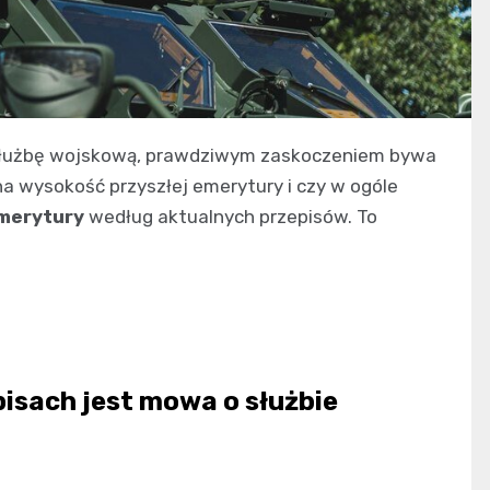
ą służbę wojskową, prawdziwym zaskoczeniem bywa
na wysokość przyszłej emerytury i czy w ogóle
emerytury
według aktualnych przepisów. To
isach jest mowa o służbie