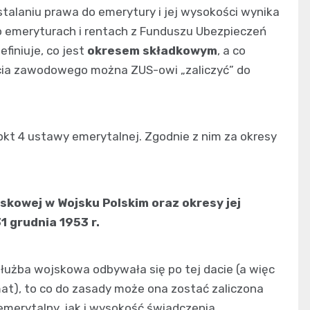
talaniu prawa do emerytury i jej wysokości wynika
 o emeryturach i rentach z Funduszu Ubezpieczeń
finiuje, co jest
okresem składkowym
, a co
życia zawodowego można ZUS-owi „zaliczyć” do
 pkt 4 ustawy emerytalnej. Zgodnie z nim za okresy
skowej w Wojsku Polskim oraz okresy jej
 grudnia 1953 r.
 służba wojskowa odbywała się po tej dacie (a więc
mat), to co do zasady może ona zostać zaliczona
merytalny, jak i wysokość świadczenia.