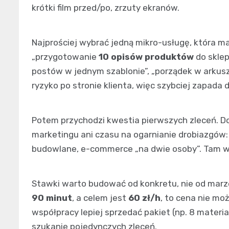
krótki film przed/po, zrzuty ekranów.
Najprościej wybrać jedną mikro-usługę, która ma 
„przygotowanie
10 opisów produktów
do skle
postów w jednym szablonie”, „porządek w arkusz
ryzyko po stronie klienta, więc szybciej zapada 
Potem przychodzi kwestia pierwszych zleceń. Dob
marketingu ani czasu na ogarnianie drobiazgów: l
budowlane, e-commerce „na dwie osoby”. Tam wyg
Stawki warto budować od konkretu, nie od marze
90 minut
, a celem jest
60 zł/h
, to cena nie moż
współpracy lepiej sprzedać pakiet (np. 8 mater
szukanie pojedynczych zleceń.