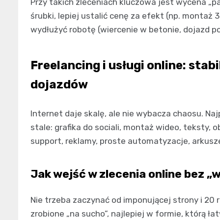
Przy takich zleceniach kluczowa jest wycena „pa
śrubki, lepiej ustalić cenę za efekt (np. montaż 
wydłużyć robotę (wiercenie w betonie, dojazd 
Freelancing i usługi online: sta
dojazdów
Internet daje skalę, ale nie wybacza chaosu. Najp
stale: grafika do sociali, montaż wideo, teksty
support, reklamy, proste automatyzacje, arkusze 
Jak wejść w zlecenia online bez „w
Nie trzeba zaczynać od imponującej strony i 20 
zrobione „na sucho”, najlepiej w formie, którą ł