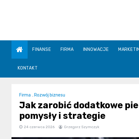
Skip
to
content
FINANSE
FIRMA
INNOWACJE
MARKETI
KONTAKT
Firma
,
Rozwój biznesu
Jak zarobić dodatkowe pi
pomysły i strategie
24 czerwca 2026
Grzegorz Szymczyk