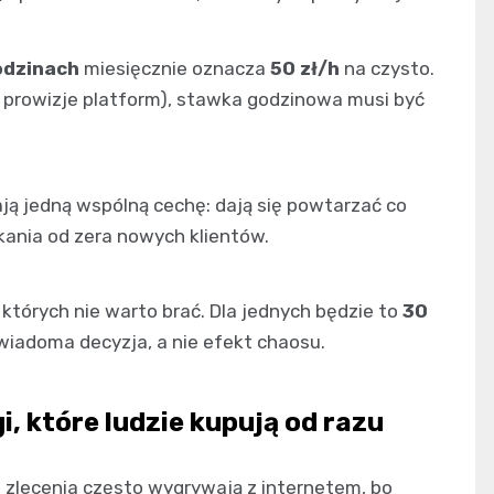
odzinach
miesięcznie oznacza
50 zł/h
na czysto.
, prowizje platform), stawka godzinowa musi być
ą jedną wspólną cechę: dają się powtarzać co
kania od zera nowych klientów.
, których nie warto brać. Dla jednych będzie to
30
wiadoma decyzja, a nie efekt chaosu.
i, które ludzie kupują od razu
ne zlecenia często wygrywają z internetem, bo