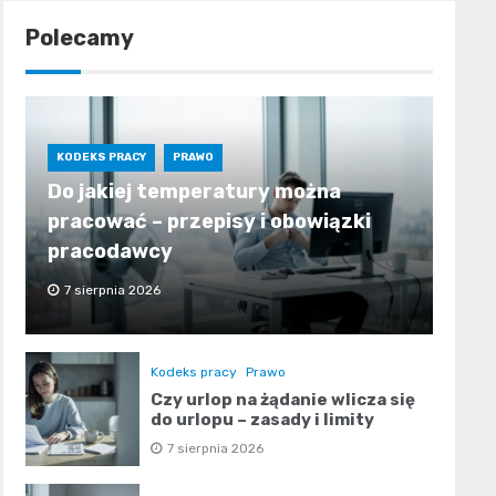
Polecamy
KODEKS PRACY
PRAWO
Do jakiej temperatury można
pracować – przepisy i obowiązki
pracodawcy
7 sierpnia 2026
Kodeks pracy
Prawo
Czy urlop na żądanie wlicza się
do urlopu – zasady i limity
7 sierpnia 2026