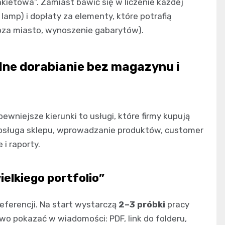
kietowa”. Zamiast bawić się w liczenie każdej
3 lamp) i dopłaty za elementy, które potrafią
poza miasto, wynoszenie gabarytów).
bilne dorabianie bez magazynu i
ewniejsze kierunki to usługi, które firmy kupują
, obsługa sklepu, wprowadzanie produktów, customer
i raporty.
ielkiego portfolio”
referencji. Na start wystarczą
2–3 próbki
pracy
atwo pokazać w wiadomości: PDF, link do folderu,