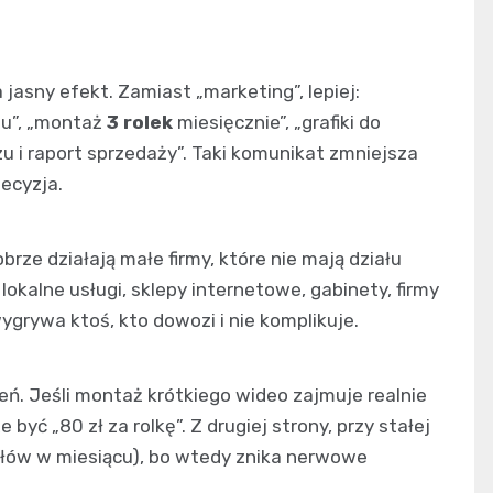
jasny efekt. Zamiast „marketing”, lepiej:
pu”, „montaż
3 rolek
miesięcznie”, „grafiki do
u i raport sprzedaży”. Taki komunikat zmniejsza
decyzja.
rze działają małe firmy, które nie mają działu
okalne usługi, sklepy internetowe, gabinety, firmy
rywa ktoś, kto dowozi i nie komplikuje.
ń. Jeśli montaż krótkiego wideo zajmuje realnie
e być „80 zł za rolkę”. Z drugiej strony, przy stałej
iałów w miesiącu), bo wtedy znika nerwowe