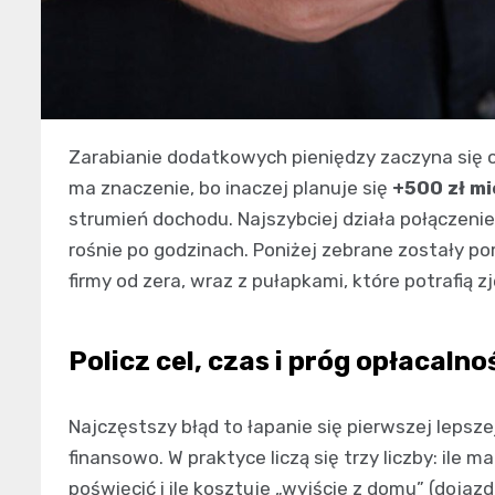
Zarabianie dodatkowych pieniędzy zaczyna się o
ma znaczenie, bo inaczej planuje się
+500 zł mi
strumień dochodu. Najszybciej działa połączenie
rośnie po godzinach. Poniżej zebrane zostały po
firmy od zera, wraz z pułapkami, które potrafią z
Policz cel, czas i próg opłacalno
Najczęstszy błąd to łapanie się pierwszej lepsz
finansowo. W praktyce liczą się trzy liczby: ile 
poświęcić i ile kosztuje „wyjście z domu” (dojaz