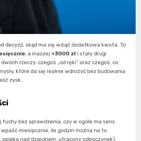
d decyzji, skąd ma się wziąć dodatkowa kwota. To
esięcznie
, a inaczej
+3000 zł
i stały drugi
 dwóch rzeczy: czegoś „od ręki” oraz czegoś, co
mysły, które da się realnie wdrożyć bez budowania
jeść zysk.
ści
ej fuchy bez sprawdzenia, czy w ogóle ma sens
ma wpaść miesięcznie, ile godzin można na to
d, opieka nad dzieckiem, utracony odpoczynek).