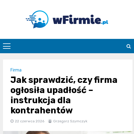
Skip
to
content
Wfirmie.pl
Firma
Jak sprawdzić, czy firma
ogłosiła upadłość –
instrukcja dla
kontrahentów
22 czerwca 2026
Grzegorz Szymczyk