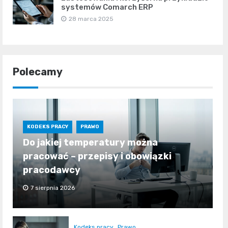
systemów Comarch ERP
28 marca 2025
Polecamy
KODEKS PRACY
PRAWO
Do jakiej temperatury można
pracować – przepisy i obowiązki
pracodawcy
7 sierpnia 2026
Kodeks pracy
Prawo