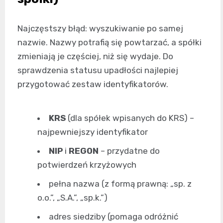
Najczęstszy błąd: wyszukiwanie po samej
nazwie. Nazwy potrafią się powtarzać, a spółki
zmieniają je częściej, niż się wydaje. Do
sprawdzenia statusu upadłości najlepiej
przygotować zestaw identyfikatorów.
KRS
(dla spółek wpisanych do KRS) –
najpewniejszy identyfikator
NIP
i
REGON
– przydatne do
potwierdzeń krzyżowych
pełna nazwa (z formą prawną: „sp. z
o.o.”, „S.A.”, „sp.k.”)
adres siedziby (pomaga odróżnić