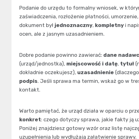
Podanie do urzędu to formalny wniosek, w którym
zaświadczenia, rozłożenie płatności, umorzenie,
dokument był
jednoznaczny
,
kompletny
i nap
ocen, ale z jasnym uzasadnieniem.
Dobre podanie powinno zawierać:
dane nadaw
(urząd/jednostka),
miejscowość i datę
,
tytuł
(
dokładnie oczekujesz),
uzasadnienie
(dlaczego 
podpis
. Jeśli sprawa ma termin, wskaż go w treś
kontakt.
Warto pamiętać, że urząd działa w oparciu o prz
konkret
: czego dotyczy sprawa, jakie fakty ją 
Poniżej znajdziesz gotowy wzór oraz listę naj
uzupełnienia lub wydłużają załatwienie sprawy.