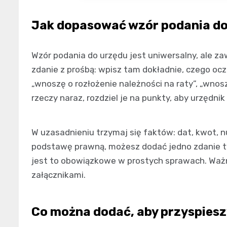
Jak dopasować wzór podania do
Wygenerowano:
07.08.2026
Wzór podania do urzędu jest uniwersalny, ale za
zdanie z prośbą: wpisz tam dokładnie, czego oc
„wnoszę o rozłożenie należności na raty”, „wnoszę
rzeczy naraz, rozdziel je na punkty, aby urzędni
W uzasadnieniu trzymaj się faktów: dat, kwot, 
podstawę prawną, możesz dodać jedno zdanie 
jest to obowiązkowe w prostych sprawach. Ważnie
załącznikami.
Co można dodać, aby przyspiesz