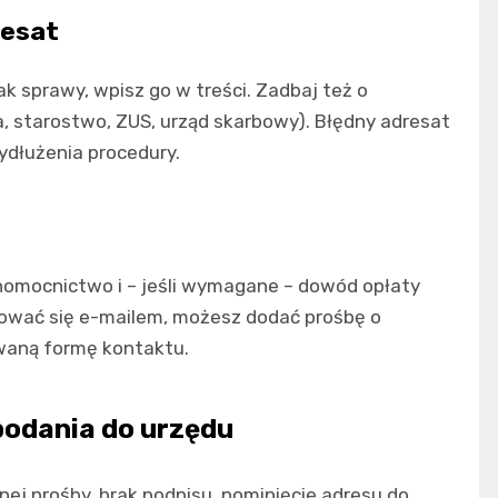
resat
ak sprawy, wpisz go w treści. Zadbaj też o
a, starostwo, ZUS, urząd skarbowy). Błędny adresat
ydłużenia procedury.
łnomocnictwo i – jeśli wymagane – dowód opłaty
ować się e-mailem, możesz dodać prośbę o
waną formę kontaktu.
podania do urzędu
ej prośby, brak podpisu, pominięcie adresu do