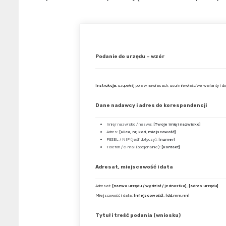
Podanie do urzędu – wzór
Instrukcja:
uzupełnij pola w nawiasach, usuń niewłaściwe warianty i d
Dane nadawcy i adres do korespondencji
Imię i nazwisko / nazwa:
[Twoje imię i nazwisko]
Adres:
[ulica, nr, kod, miejscowość]
PESEL / NIP (jeśli dotyczy):
[numer]
Telefon / e-mail (opcjonalnie):
[kontakt]
Adresat, miejscowość i data
Adresat:
[nazwa urzędu / wydział / jednostka]
,
[adres urzędu]
Miejscowość i data:
[miejscowość], [dd.mm.rrrr]
Tytuł i treść podania (wniosku)