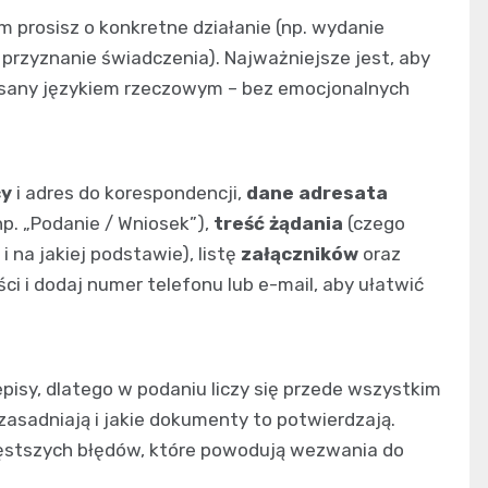
 prosisz o konkretne działanie (np. wydanie
 przyznanie świadczenia). Najważniejsze jest, aby
isany językiem rzeczowym – bez emocjonalnych
cy
i adres do korespondencji,
dane adresata
np. „Podanie / Wniosek”),
treść żądania
(czego
i na jakiej podstawie), listę
załączników
oraz
ci i dodaj numer telefonu lub e-mail, aby ułatwić
episy, dlatego w podaniu liczy się przede wszystkim
uzasadniają i jakie dokumenty to potwierdzają.
częstszych błędów, które powodują wezwania do