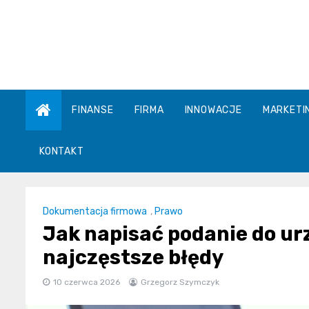
Skip
to
content
FINANSE
FIRMA
INNOWACJE
MARKETI
KONTAKT
Dokumentacja firmowa
,
Prawo
Jak napisać podanie do urz
najczęstsze błędy
10 czerwca 2026
Grzegorz Szymczyk