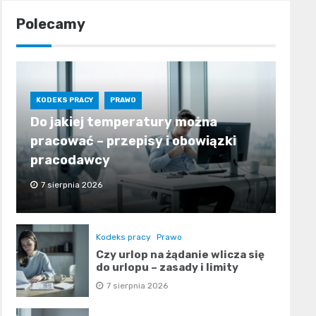
Polecamy
KODEKS PRACY
PRAWO
Do jakiej temperatury można
pracować – przepisy i obowiązki
pracodawcy
7 sierpnia 2026
Kodeks pracy
Prawo
Czy urlop na żądanie wlicza się
do urlopu – zasady i limity
7 sierpnia 2026