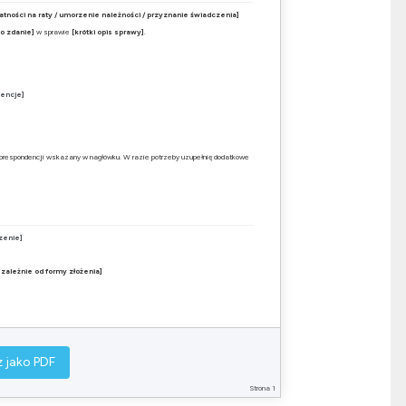
atności na raty / umorzenie należności / przyznanie świadczenia]
o zdanie]
w sprawie
[krótki opis sprawy]
.
wencje]
]
 korespondencji wskazany w nagłówku. W razie potrzeby uzupełnię dodatkowe
zenie]
– zależnie od formy złożenia]
Jak poprawić
 jako PDF
go żądasz
Dodaj jedno zdanie: „Wnoszę o…”
łnienia
Uzupełnij nagłówek i podpis
Strona 1
y
Wymień i dołącz dowody