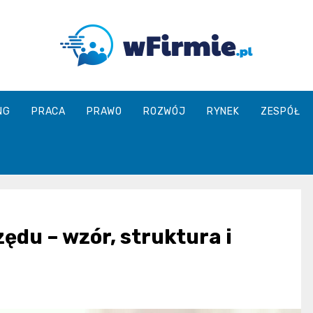
Wfirmie.pl
NG
PRACA
PRAWO
ROZWÓJ
RYNEK
ZESPÓŁ
ędu – wzór, struktura i