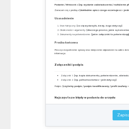
Podanie / Wniosek
o
[np. wydanie zaświadczenia / rozłożenie pł
Zwracam się z prośbą o
[dokładnie opisz czego oczekujesz – jedn
Uzasadnienie
Stan faktyczny:
[co się wydarzyło, kiedy, kogo dotyczy]
Okoliczności i argumenty:
[dlaczego prosisz, jakie są konsek
Dokumenty na potwierdzenie:
[jakie załączniki to potwierdzają
Prośba końcowa
Proszę o rozpatrzenie sprawy oraz doręczenie odpowiedzi na adres do
informacje.
Załączniki i podpis
Załącznik 1:
[np. kopia dokumentu, potwierdzenie, oświadc
Załącznik 2:
[np. pełnomocnictwo – jeśli dotyczy]
Podpis:
[czytelny podpis / podpis kwalifikowany / profil zaufany 
Najczęstsze błędy w podaniu do urzędu
Błąd
Skutek
Zapisz
Brak konkretnej prośby
Urząd nie wie, cze
Brak danych lub podpisu
Wezwanie do uzupe
Brak załączników
Przedłużenie spraw