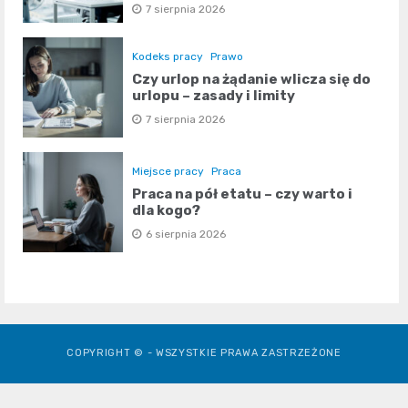
7 sierpnia 2026
Kodeks pracy
Prawo
Czy urlop na żądanie wlicza się do
urlopu – zasady i limity
7 sierpnia 2026
Miejsce pracy
Praca
Praca na pół etatu – czy warto i
dla kogo?
6 sierpnia 2026
COPYRIGHT © - WSZYSTKIE PRAWA ZASTRZEŻONE