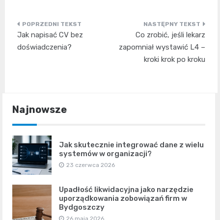
Nawigacja
Jak napisać CV bez
Co zrobić, jeśli lekarz
wpisu
doświadczenia?
zapomniał wystawić L4 –
kroki krok po kroku
Najnowsze
Jak skutecznie integrować dane z wielu
systemów w organizacji?
23 czerwca 2026
Upadłość likwidacyjna jako narzędzie
uporządkowania zobowiązań firm w
Bydgoszczy
26 maja 2026