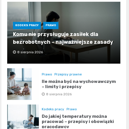
KODEKS PRACY
PRAWO
Komu nie przysługuje zasiłek dla
bezrobotnych – najważniejsze zasady
8 sierpnia 2026
Prawo
Przepisy prawne
Ile można być na wychowawczym
– limity i przepisy
8 sierpnia 2026
Kodeks pracy
Prawo
Do jakiej temperatury można
pracować – przepisy i obowiązki
pracodawcy