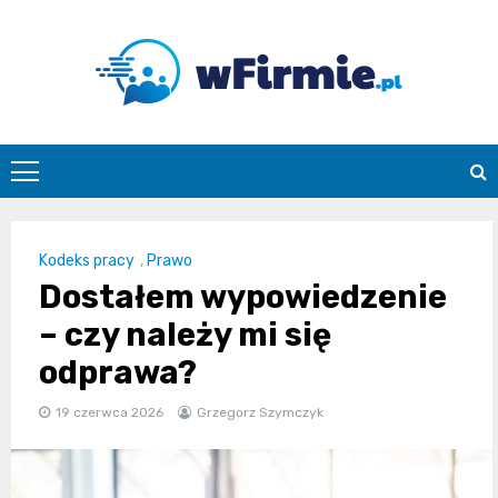
Skip
to
content
Wfirmie.pl
Kodeks pracy
,
Prawo
Dostałem wypowiedzenie
– czy należy mi się
odprawa?
19 czerwca 2026
Grzegorz Szymczyk