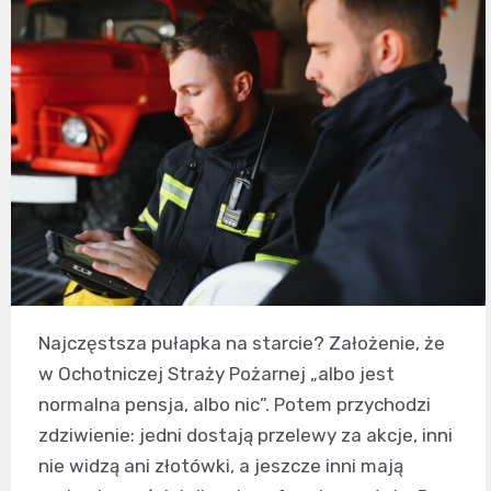
Najczęstsza pułapka na starcie? Założenie, że
w Ochotniczej Straży Pożarnej „albo jest
normalna pensja, albo nic”. Potem przychodzi
zdziwienie: jedni dostają przelewy za akcje, inni
nie widzą ani złotówki, a jeszcze inni mają