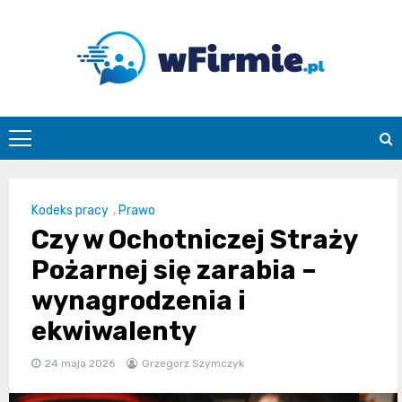
Skip
to
content
Wfirmie.pl
Kodeks pracy
,
Prawo
Czy w Ochotniczej Straży
Pożarnej się zarabia –
wynagrodzenia i
ekwiwalenty
24 maja 2026
Grzegorz Szymczyk