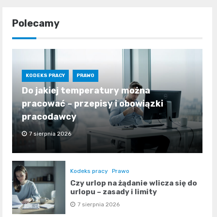
Polecamy
KODEKS PRACY
PRAWO
Do jakiej temperatury można
pracować – przepisy i obowiązki
pracodawcy
7 sierpnia 2026
Kodeks pracy
Prawo
Czy urlop na żądanie wlicza się do
urlopu – zasady i limity
7 sierpnia 2026