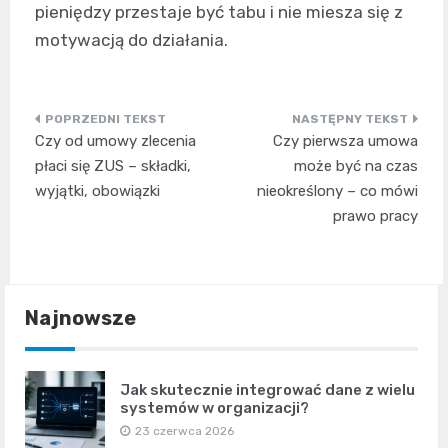
pieniędzy przestaje być tabu i nie miesza się z
motywacją do działania.
Nawigacja
Czy od umowy zlecenia
Czy pierwsza umowa
wpisu
płaci się ZUS – składki,
może być na czas
wyjątki, obowiązki
nieokreślony – co mówi
prawo pracy
Najnowsze
Jak skutecznie integrować dane z wielu
systemów w organizacji?
23 czerwca 2026