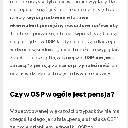
realne korzyści, tylko nie w formie wypłaty. Da
się tego uniknąć, jeśli od razu rozdzieli się trzy
rzeczy:
wynagrodzenie etatowe
,
ekwiwalent pieniężny
i
świadczenia/zwroty
.
Ten tekst porządkuje temat wprost: skąd biorą
się pieniądze w OSP, kiedy się należą i dlaczego
w dwóch sąsiednich gminach może to wyglądać
zupełnie inaczej. Najważniejsze:
OSP nie jest
„pracą” z pensją za samą przynależność
, ale
udział w działaniach często bywa rozliczany.
Czy w OSP w ogóle jest pensja?
W zdecydowanej większości przypadków nie ma
czegoś takiego jak stała „pensja strażaka OSP”
za bycie członkiem jednostki. OSP to