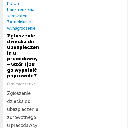
Prawo
,
Ubezpieczenia
zdrowotne
,
Zatrudnienie i
wynagrodzenie
Zgłoszenie
dziecka do
ubezpieczen
ia u
pracodawcy
– wzór i jak
go wypełnić
poprawnie?
16 marca 2026
Zgłoszenie
dziecka do
ubezpieczenia
zdrowotnego
u pracodawcy