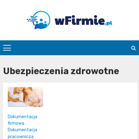
Skip
to
content
Wfirmie.pl
Ubezpieczenia zdrowotne
Dokumentacja
firmowa
,
Dokumentacja
pracownicza
,