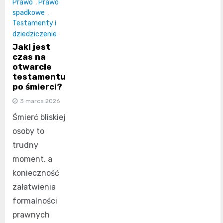
Prawo
,
Prawo
spadkowe
,
Testamenty i
dziedziczenie
Jaki jest
czas na
otwarcie
testamentu
po śmierci?
3 marca 2026
Śmierć bliskiej
osoby to
trudny
moment, a
konieczność
załatwienia
formalności
prawnych