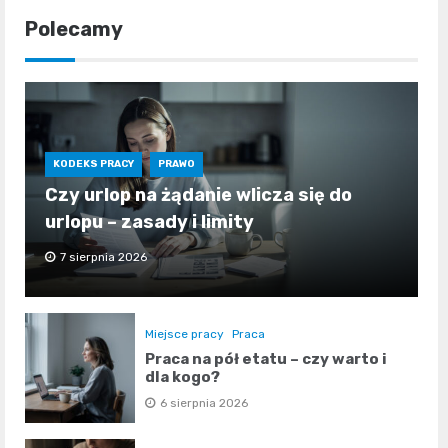
Polecamy
KODEKS PRACY
PRAWO
Czy urlop na żądanie wlicza się do
urlopu – zasady i limity
7 sierpnia 2026
Miejsce pracy
Praca
Praca na pół etatu – czy warto i
dla kogo?
6 sierpnia 2026