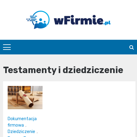
Skip
to
content
Wfirmie.pl
Testamenty i dziedziczenie
Dokumentacja
firmowa
,
Dziedziczenie
,