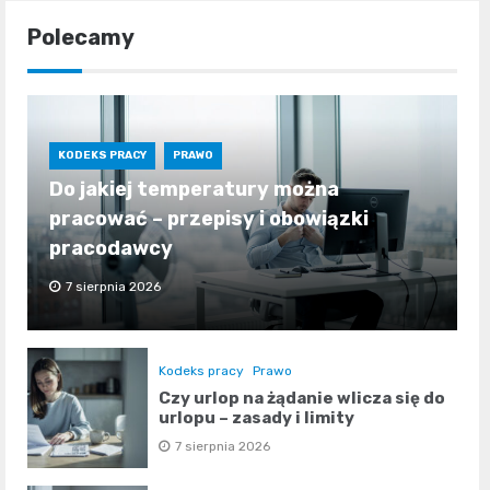
Polecamy
KODEKS PRACY
PRAWO
Do jakiej temperatury można
pracować – przepisy i obowiązki
pracodawcy
7 sierpnia 2026
Kodeks pracy
Prawo
Czy urlop na żądanie wlicza się do
urlopu – zasady i limity
7 sierpnia 2026