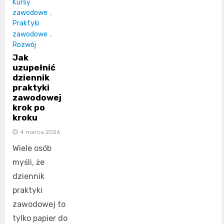
Kursy
zawodowe
,
Praktyki
zawodowe
,
Rozwój
Jak
uzupełnić
dziennik
praktyki
zawodowej
krok po
kroku
4 marca 2026
Wiele osób
myśli, że
dziennik
praktyki
zawodowej to
tylko papier do