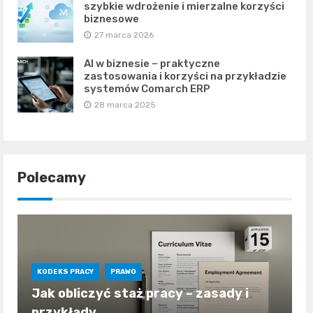
szybkie wdrożenie i mierzalne korzyści
biznesowe
27 marca 2026
AI w biznesie – praktyczne
zastosowania i korzyści na przykładzie
systemów Comarch ERP
28 marca 2025
Polecamy
KODEKS PRACY
PRAWO
Jak obliczyć staż pracy – zasady i
przykłady