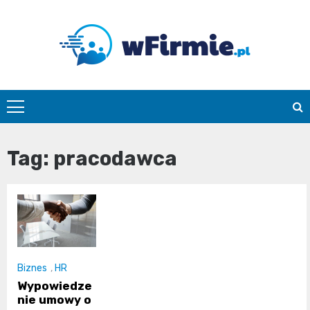
Skip
to
content
Wfirmie.pl
Tag:
pracodawca
Biznes
,
HR
Wypowiedze
nie umowy o