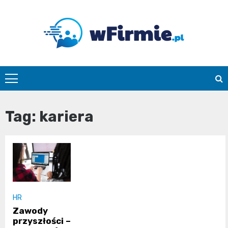
Skip
to
content
Wfirmie.pl
Tag:
kariera
HR
Zawody
przyszłości –