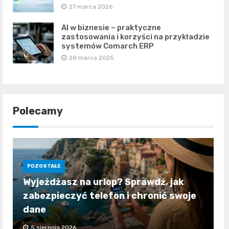
27 marca 2026
AI w biznesie – praktyczne
zastosowania i korzyści na przykładzie
systemów Comarch ERP
28 marca 2025
Polecamy
POZOSTAŁE
Wyjeżdżasz na urlop? Sprawdź, jak
zabezpieczyć telefon i chronić swoje
dane
5 sierpnia 2026