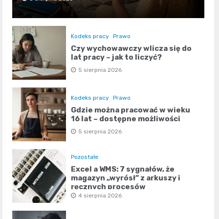
Kodeks pracy
Prawo
Czy wychowawczy wlicza się do
lat pracy – jak to liczyć?
5 sierpnia 2026
Kodeks pracy
Prawo
Gdzie można pracować w wieku
16 lat – dostępne możliwości
5 sierpnia 2026
Pozostałe
Excel a WMS: 7 sygnałów, że
magazyn „wyrósł” z arkuszy i
ręcznych procesów
4 sierpnia 2026