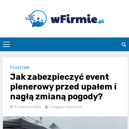
Skip
to
content
Wfirmie.pl
Pozostałe
Jak zabezpieczyć event
plenerowy przed upałem i
nagłą zmianą pogody?
9 czerwca 2026
Grzegorz Szymczyk