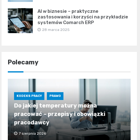
AI w biznesie – praktyczne
zastosowania i korzyści na przykładzie
systemów Comarch ERP
28 marca 2025
Polecamy
KODEKS PRACY
PRAWO
Do jakiej temperatury można
pracować – przepisy i obowiązki
pracodawcy
7 sierpnia 2026