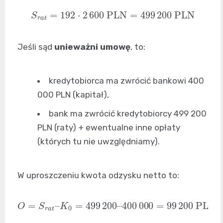
S
r
a
t
=
192
⋅
2
600
PLN
=
499
200
PLN
Jeśli sąd
unieważni umowę
, to:
kredytobiorca ma zwrócić bankowi 400
000 PLN (kapitał),
bank ma zwrócić kredytobiorcy 499 200
PLN (raty) + ewentualne inne opłaty
(których tu nie uwzględniamy).
W uproszczeniu kwota odzysku netto to:
O
=
S
r
a
t
–
K
0
=
499
200
–
400
000
=
99
200
PLN