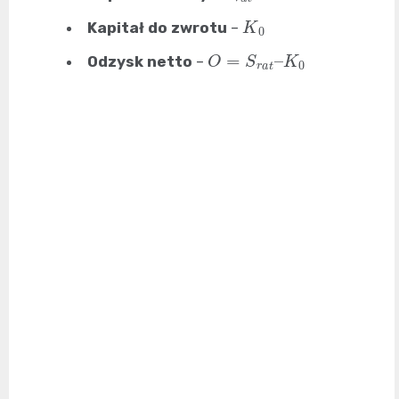
K
0
Kapitał do zwrotu
–
O
=
S
r
a
t
–
K
0
Odzysk netto
–