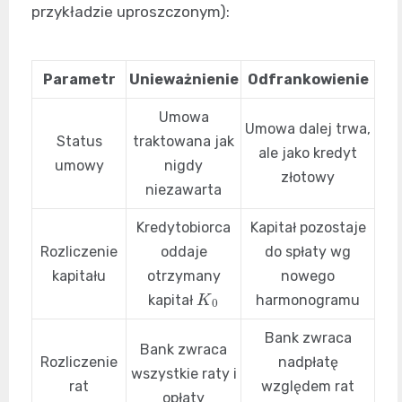
przykładzie uproszczonym):
Parametr
Unieważnienie
Odfrankowienie
Umowa
Umowa dalej trwa,
Status
traktowana jak
ale jako kredyt
umowy
nigdy
złotowy
niezawarta
Kredytobiorca
Kapitał pozostaje
Rozliczenie
oddaje
do spłaty wg
kapitału
otrzymany
nowego
K
0
kapitał
harmonogramu
Bank zwraca
Bank zwraca
Rozliczenie
nadpłatę
wszystkie raty i
rat
względem rat
opłaty