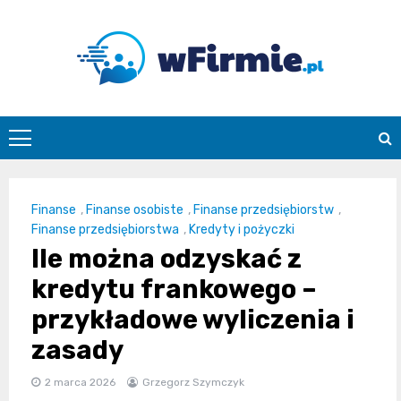
Skip
to
content
Wfirmie.pl
Finanse
,
Finanse osobiste
,
Finanse przedsiębiorstw
,
Finanse przedsiębiorstwa
,
Kredyty i pożyczki
Ile można odzyskać z
kredytu frankowego –
przykładowe wyliczenia i
zasady
2 marca 2026
Grzegorz Szymczyk