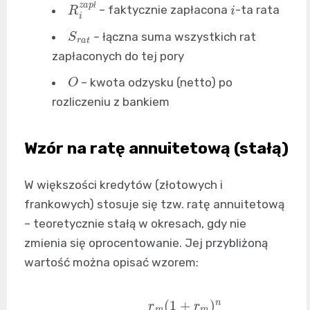
R
i
z
a
p
ł
i
– faktycznie zapłacona
-ta rata
ł
S
r
a
t
– łączna suma wszystkich rat
zapłaconych do tej pory
O
– kwota odzysku (netto) po
rozliczeniu z bankiem
Wzór na ratę annuitetową (stałą)
W większości kredytów (złotowych i
frankowych) stosuje się tzw. ratę annuitetową
– teoretycznie stałą w okresach, gdy nie
zmienia się oprocentowanie. Jej przybliżoną
wartość można opisać wzorem:
R
=
K
0
⋅
r
m
(
1
+
r
m
)
n
(
1
+
r
m
)
n
–
1