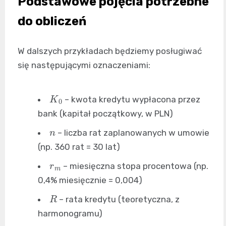
Podstawowe pojęcia potrzebne
do obliczeń
W dalszych przykładach będziemy posługiwać
się następującymi oznaczeniami:
K
0
– kwota kredytu wypłacona przez
bank (kapitał początkowy, w PLN)
n
– liczba rat zaplanowanych w umowie
(np. 360 rat = 30 lat)
r
m
– miesięczna stopa procentowa (np.
0,4% miesięcznie = 0,004)
R
– rata kredytu (teoretyczna, z
harmonogramu)