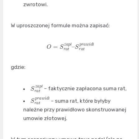
zwrotowi.
W uproszczonej formule można zapisać:
O
=
S
r
a
t
z
a
p
ł
–
S
r
a
t
p
r
a
w
i
d
ł
ł
ł
gdzie:
S
r
a
t
z
a
p
ł
– faktycznie zapłacona suma rat,
ł
S
r
a
t
p
r
a
w
i
d
ł
– suma rat, które byłyby
ł
należne przy prawidłowo skonstruowanej
umowie złotowej.