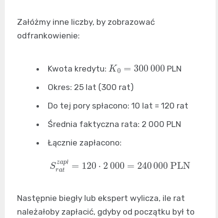
Załóżmy inne liczby, by zobrazować
odfrankowienie:
K
0
=
300
000
Kwota kredytu:
PLN
Okres: 25 lat (300 rat)
Do tej pory spłacono: 10 lat = 120 rat
Średnia faktyczna rata: 2 000 PLN
Łącznie zapłacono:
S
r
a
t
z
a
p
ł
=
120
⋅
2
000
=
240
000
PLN
ł
Następnie biegły lub ekspert wylicza, ile rat
należałoby zapłacić, gdyby od początku był to