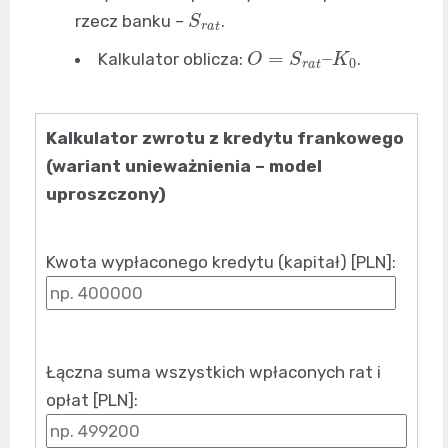
S
r
a
t
rzecz banku –
.
O
=
S
r
a
t
–
K
0
Kalkulator oblicza:
.
Kalkulator zwrotu z kredytu frankowego
(wariant unieważnienia – model
uproszczony)
Kwota wypłaconego kredytu (kapitał) [PLN]:
Łączna suma wszystkich wpłaconych rat i
opłat [PLN]: