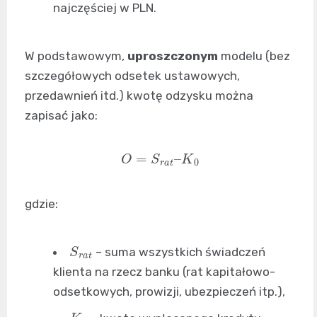
najczęściej w PLN.
W podstawowym,
uproszczonym
modelu (bez
szczegółowych odsetek ustawowych,
przedawnień itd.) kwotę odzysku można
zapisać jako:
O
=
S
r
a
t
–
K
0
gdzie:
S
r
a
t
– suma wszystkich świadczeń
klienta na rzecz banku (rat kapitałowo-
odsetkowych, prowizji, ubezpieczeń itp.),
K
0