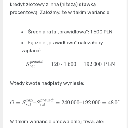
kredyt złotowy z inną (niższą) stawką
procentową. Załóżmy, że w takim wariancie:
Średnia rata „prawidłowa”: 1 600 PLN
Łącznie „prawidłowo” należałoby
zapłacić:
S
r
a
t
p
r
a
w
i
d
ł
=
120
⋅
1
600
=
192
000
PLN
ł
Wtedy kwota nadpłaty wyniesie:
O
=
S
r
a
t
z
192
a
p
ł
000
–
S
r
a
=
t
48
p
r
000
a
w
i
d
PLN
ł
=
240
000
–
ł
ł
W takim wariancie umowa dalej trwa, ale: