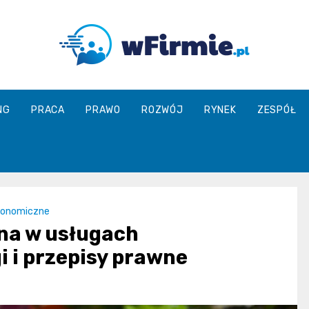
Wfirmie.pl
NG
PRACA
PRAWO
ROZWÓJ
RYNEK
ZESPÓŁ
tronomiczne
ana w usługach
 i przepisy prawne