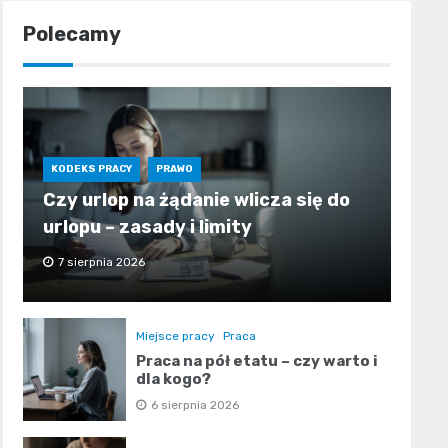
Polecamy
KODEKS PRACY
PRAWO
Czy urlop na żądanie wlicza się do
urlopu – zasady i limity
7 sierpnia 2026
Miejsce pracy
Praca
Praca na pół etatu – czy warto i
dla kogo?
6 sierpnia 2026