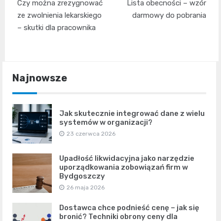
Czy można zrezygnować
Lista obecności – wzór
wpisu
ze zwolnienia lekarskiego
darmowy do pobrania
– skutki dla pracownika
Najnowsze
Jak skutecznie integrować dane z wielu
systemów w organizacji?
23 czerwca 2026
Upadłość likwidacyjna jako narzędzie
uporządkowania zobowiązań firm w
Bydgoszczy
26 maja 2026
Dostawca chce podnieść cenę – jak się
bronić? Techniki obrony ceny dla