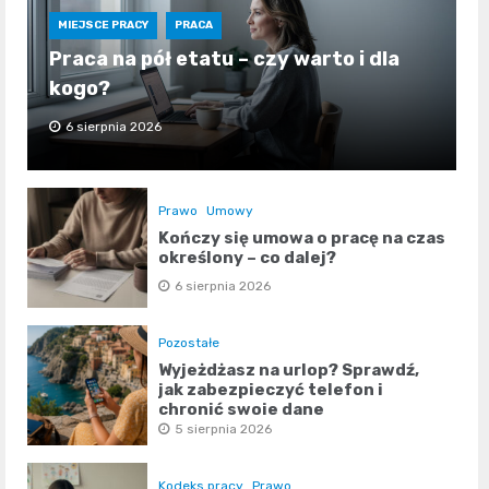
MIEJSCE PRACY
PRACA
Praca na pół etatu – czy warto i dla
kogo?
6 sierpnia 2026
Prawo
Umowy
Kończy się umowa o pracę na czas
określony – co dalej?
6 sierpnia 2026
Pozostałe
Wyjeżdżasz na urlop? Sprawdź,
jak zabezpieczyć telefon i
chronić swoje dane
5 sierpnia 2026
Kodeks pracy
Prawo