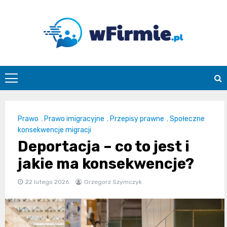
Skip
to
content
Wfirmie.pl
Prawo
,
Prawo imigracyjne
,
Przepisy prawne
,
Społeczne
konsekwencje migracji
Deportacja – co to jest i
jakie ma konsekwencje?
22 lutego 2026
Grzegorz Szymczyk