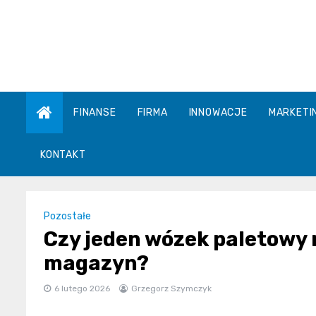
Skip
to
content
FINANSE
FIRMA
INNOWACJE
MARKETI
KONTAKT
Pozostałe
Czy jeden wózek paletowy 
magazyn?
6 lutego 2026
Grzegorz Szymczyk