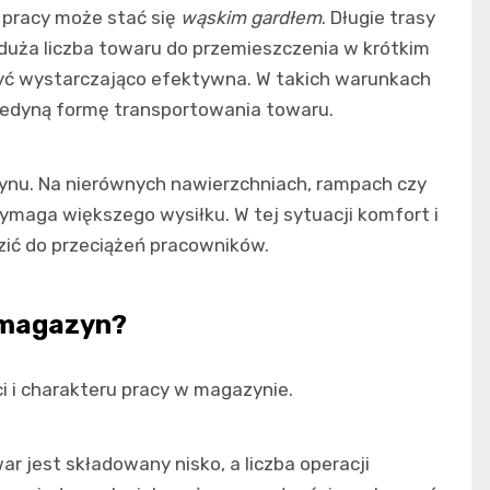
 pracy może stać się
wąskim gardłem
. Długie trasy
uża liczba towaru do przemieszczenia w krótkim
być wystarczająco efektywna. W takich warunkach
 jedyną formę transportowania towaru.
nu. Na nierównych nawierzchniach, rampach czy
maga większego wysiłku. W tej sytuacji komfort i
ić do przeciążeń pracowników.
y magazyn?
ci i charakteru pracy w magazynie.
ar jest składowany nisko, a liczba operacji