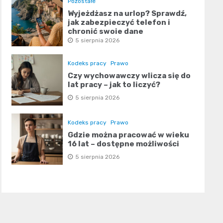
Pozostałe
Wyjeżdżasz na urlop? Sprawdź,
jak zabezpieczyć telefon i
chronić swoje dane
5 sierpnia 2026
Kodeks pracy
Prawo
Czy wychowawczy wlicza się do
lat pracy – jak to liczyć?
5 sierpnia 2026
Kodeks pracy
Prawo
Gdzie można pracować w wieku
16 lat – dostępne możliwości
5 sierpnia 2026