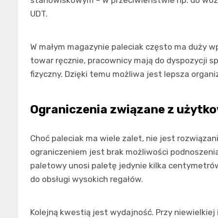
stanowiskowym – w przeciwieństwie np. do wóz
UDT.
W małym magazynie paleciak często ma duży wpł
towar ręcznie, pracownicy mają do dyspozycji spr
fizyczny. Dzięki temu możliwa jest lepsza organ
Ograniczenia związane z użytk
Choć paleciak ma wiele zalet, nie jest rozwiąz
ograniczeniem jest brak możliwości podnoszen
paletowy unosi paletę jedynie kilka centymetrów
do obsługi wysokich regałów.
Kolejną kwestią jest wydajność. Przy niewielkiej 