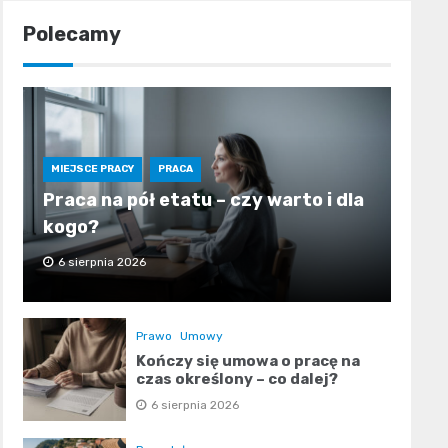
Polecamy
MIEJSCE PRACY
PRACA
Praca na pół etatu – czy warto i dla
kogo?
6 sierpnia 2026
Prawo
Umowy
Kończy się umowa o pracę na
czas określony – co dalej?
6 sierpnia 2026