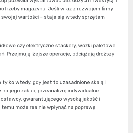
zakup pozwala wystartować bez dużych inwestycji i
otrzeby magazynu. Jeśli wraz z rozwojem firmy
aci swojej wartości – staje się wtedy sprzętem
łowe czy elektryczne stackery, wózki paletowe
 Przejmują lżejsze operacje, odciążają droższy
tylko wtedy, gdy jest to uzasadnione skalą i
 na jego zakup, przeanalizuj indywidualne
dostawcy, gwarantującego wysoką jakość i
 temu może realnie wpłynąć na poprawę