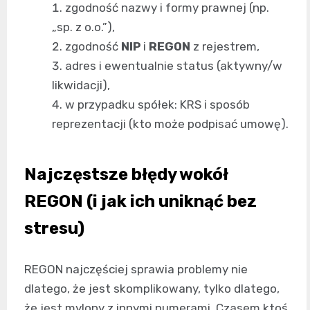
zgodność nazwy i formy prawnej (np.
„sp. z o.o.”),
zgodność
NIP
i
REGON
z rejestrem,
adres i ewentualnie status (aktywny/w
likwidacji),
w przypadku spółek: KRS i sposób
reprezentacji (kto może podpisać umowę).
Najczęstsze błędy wokół
REGON (i jak ich uniknąć bez
stresu)
REGON najczęściej sprawia problemy nie
dlatego, że jest skomplikowany, tylko dlatego,
że jest mylony z innymi numerami. Czasem ktoś