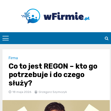
Skip
to
content
Wfirmie.pl
Firma
Co to jest REGON – kto go
potrzebuje i do czego
służy?
18 maja 2026
Grzegorz Szymczyk