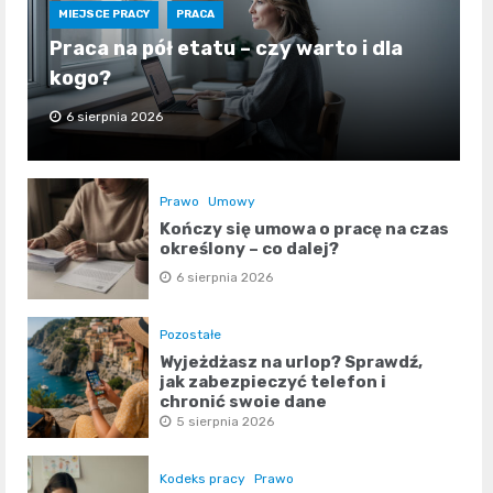
MIEJSCE PRACY
PRACA
Praca na pół etatu – czy warto i dla
kogo?
6 sierpnia 2026
Prawo
Umowy
Kończy się umowa o pracę na czas
określony – co dalej?
6 sierpnia 2026
Pozostałe
Wyjeżdżasz na urlop? Sprawdź,
jak zabezpieczyć telefon i
chronić swoje dane
5 sierpnia 2026
Kodeks pracy
Prawo