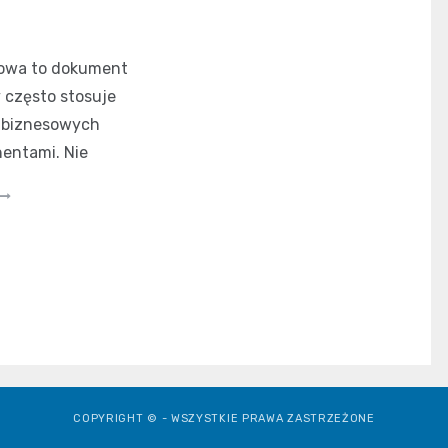
iowa to dokument
y często stosuje
h biznesowych
entami. Nie
COPYRIGHT © - WSZYSTKIE PRAWA ZASTRZEŻONE