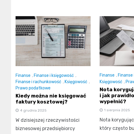
Finanse
,
Finanse 
Finanse
,
Finanse i księgowość
,
Księgowość
,
Pra
Finanse i rachunkowość
,
Księgowość
,
Prawo podatkowe
Nota korygują
i jak prawidł
Kiedy można nie księgować
wypełnić?
faktury kosztowej?
1 sierpnia 2025
4 grudnia 2025
Nota korygując
W dzisiejszej rzeczywistości
który często b
biznesowej przedsiębiorcy