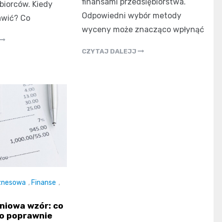
finansami przedsiębiorstwa.
biorców. Kiedy
Odpowiedni wybór metody
awić? Co
wyceny może znacząco wpłynąć
CZYTAJ DALEJJ
znesowa
,
Finanse
,
niowa wzór: co
 go poprawnie