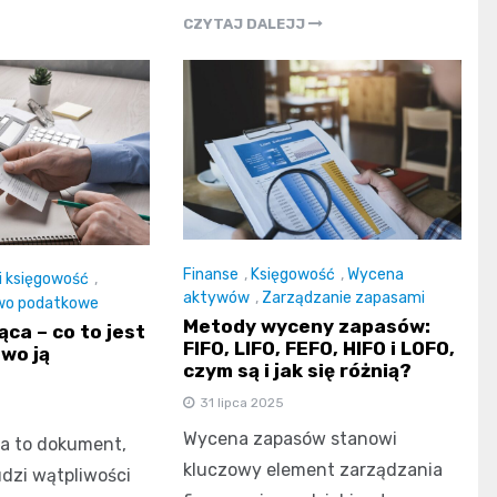
CZYTAJ DALEJJ
Finanse
,
Księgowość
,
Wycena
i księgowość
,
aktywów
,
Zarządzanie zapasami
wo podatkowe
Metody wyceny zapasów:
ca – co to jest
FIFO, LIFO, FEFO, HIFO i LOFO,
owo ją
czym są i jak się różnią?
31 lipca 2025
Wycena zapasów stanowi
a to dokument,
kluczowy element zarządzania
udzi wątpliwości