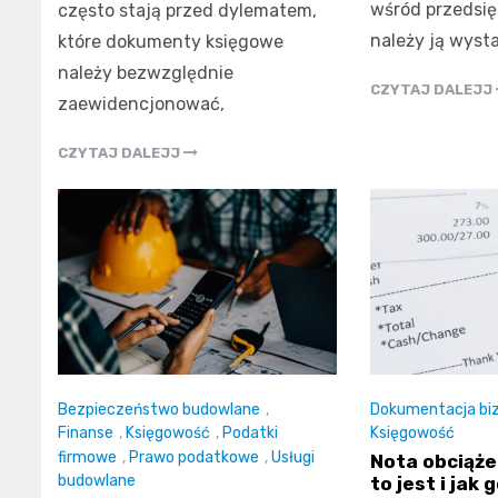
wśród przedsię
często stają przed dylematem,
należy ją wyst
które dokumenty księgowe
należy bezwzględnie
CZYTAJ DALEJJ
zaewidencjonować,
CZYTAJ DALEJJ
Bezpieczeństwo budowlane
,
Dokumentacja bi
Finanse
,
Księgowość
,
Podatki
Księgowość
firmowe
,
Prawo podatkowe
,
Usługi
Nota obciąże
budowlane
to jest i jak