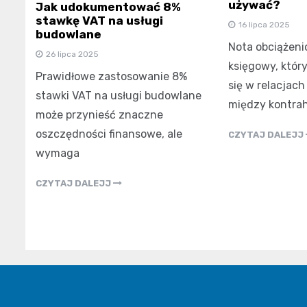
używać?
Jak udokumentować 8%
stawkę VAT na usługi
16 lipca 2025
budowlane
Nota obciążen
26 lipca 2025
księgowy, któr
Prawidłowe zastosowanie 8%
się w relacjac
stawki VAT na usługi budowlane
między kontrah
może przynieść znaczne
oszczędności finansowe, ale
CZYTAJ DALEJJ
wymaga
CZYTAJ DALEJJ