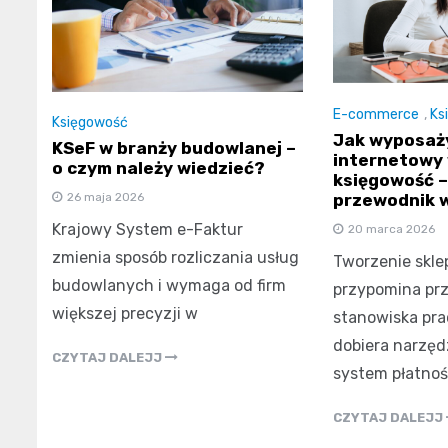
E-commerce
,
Ks
Księgowość
Jak wyposaż
KSeF w branży budowlanej –
internetowy
o czym należy wiedzieć?
księgowość –
przewodnik 
26 maja 2026
Krajowy System e-Faktur
20 marca 2026
zmienia sposób rozliczania usług
Tworzenie skle
budowlanych i wymaga od firm
przypomina pr
większej precyzji w
stanowiska pra
dobiera narzęd
CZYTAJ DALEJJ
system płatnoś
CZYTAJ DALEJJ