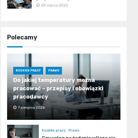
28 marca 2025
Polecamy
KODEKS PRACY
PRAWO
Do jakiej temperatury można
pracować – przepisy i obowiązki
pracodawcy
7 sierpnia 2026
Kodeks pracy
Prawo
Czy urlop na żądanie wlicza się