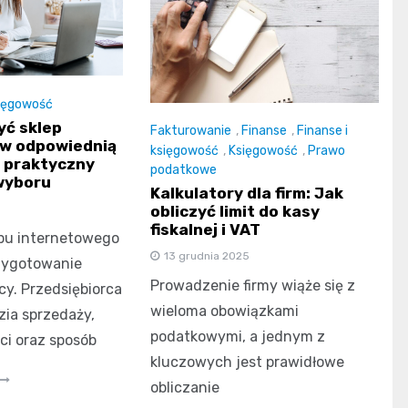
ięgowość
yć sklep
Fakturowanie
,
Finanse
,
Finanse i
 w odpowiednią
księgowość
,
Księgowość
,
Prawo
 praktyczny
podatkowe
wyboru
Kalkulatory dla firm: Jak
obliczyć limit do kasy
fiskalnej i VAT
pu internetowego
13 grudnia 2025
zygotowanie
Prowadzenie firmy wiąże się z
cy. Przedsiębiorca
wieloma obowiązkami
zia sprzedaży,
podatkowymi, a jednym z
ci oraz sposób
kluczowych jest prawidłowe
obliczanie