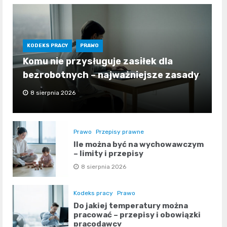
KODEKS PRACY
PRAWO
Komu nie przysługuje zasiłek dla
bezrobotnych – najważniejsze zasady
8 sierpnia 2026
Prawo
Przepisy prawne
Ile można być na wychowawczym
– limity i przepisy
8 sierpnia 2026
Kodeks pracy
Prawo
Do jakiej temperatury można
pracować – przepisy i obowiązki
pracodawcy