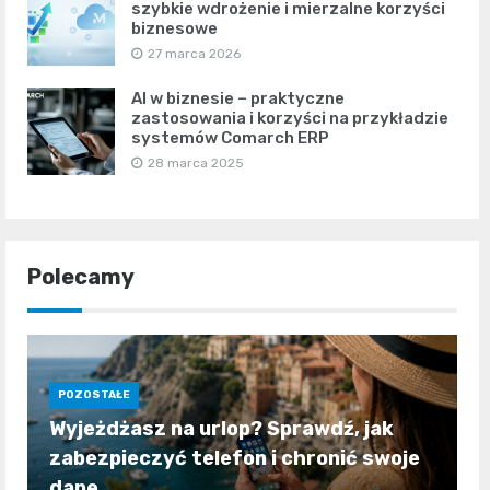
szybkie wdrożenie i mierzalne korzyści
biznesowe
27 marca 2026
AI w biznesie – praktyczne
zastosowania i korzyści na przykładzie
systemów Comarch ERP
28 marca 2025
Polecamy
POZOSTAŁE
Wyjeżdżasz na urlop? Sprawdź, jak
zabezpieczyć telefon i chronić swoje
dane