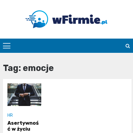
Skip
to
content
Wfirmie.pl
Tag:
emocje
HR
Asertywnoś
ć w życiu